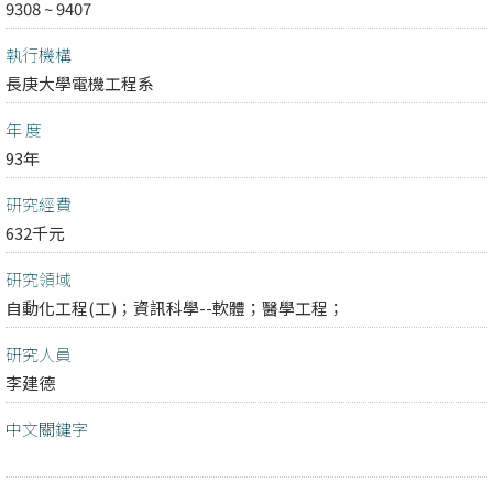
9308 ~ 9407
執行機構
長庚大學電機工程系
年 度
93年
研究經費
632千元
研究領域
自動化工程(工)；
資訊科學--軟體；
醫學工程；
研究人員
李建德
中文關鍵字