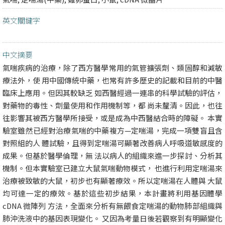
英文關鍵字
中文摘要
氣喘疾病的治療，除了西方醫學常用的氣管擴張劑、類固醇和減敏
療法外，使 用中國傳統中藥，也常有許多歷史的記載和目前的中醫
臨床上應用。但因其較缺乏 如西醫經過一連串的科學試驗的評估，
對藥物的毒性、劑量使用和作用機制等，都 尚未釐清。因此，也往
往影響其被西方醫學所接受，或是成為中西醫結合時的障礙。 本實
驗室雖然已經對治療氣喘的中藥複方—定喘湯，完成一項雙盲且含
對照組的人 體試驗，且得到定喘湯可顯著改善病人呼吸道敏感度的
成果。但基於醫學倫理，無 法以病人的組織來進一步探討、分析其
機制。但本實驗室已建立大鼠氣喘動物模式， 也進行利用定喘湯來
治療被致敏的大鼠，初步也有顯著療效。所以定喘湯在人體與 大鼠
均可達一定的療效。基於這些初步結果，本計畫將利用基因體學
cDNA 微陣列 方法，全面來分析有無餵食定喘湯的動物肺部組織與
肺沖洗液中的基因表現變化。 又因為考量日後若觀察到有明顯變化