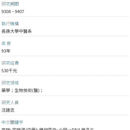
研究期間
9308 ~ 9407
執行機構
長庚大學中醫系
年 度
93年
研究經費
530千元
研究領域
藥學；
生物技術(醫)；
研究人員
沈建忠
中文關鍵字
氣喘; 定喘湯(中藥); 雞卵蛋白; 小鼠; cDNA 微晶片