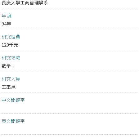
長庚大學工商管理學系
年 度
94年
研究經費
120千元
研究領域
數學；
研究人員
王丕承
中文關鍵字
英文關鍵字