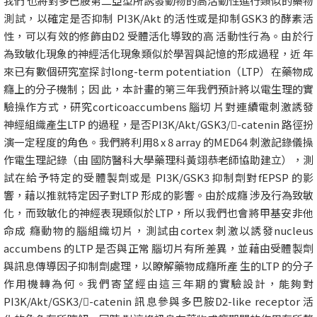
我們 也將對多巴胺第二亞型所誘發動物的高活動性進行類似的藥物
測試，以確定是否抑制 PI3K/Akt 的活性或是抑制GSK3 的酵素活
性，可以有效的修飾由D2 受體活化導致的高 活動性行為。由於行
為致敏化現象的神經活化現象類似於學習與記憶的形成過程，近 年
來已有數個研究室探討long-term potentiation（LTP）在藥物成
癮上的分子機制；因 此，本計畫的第三年我們預計將以電生理的實
驗操作方式，研究corticoaccumbens 腦切 片對連續電刺激誘發
神經組織產生LTP 的過程，是否PI3K/Akt/GSK3/-catenin 路徑扮
演一定程度的角色。我們將利用8 x 8 array 的MED64 刺激記錄儀操
作電生理記錄（由 國防醫科大學藥理科黃翊恭老師協助建立），測
試在給予特定的受體製劑或是 PI3K/GSK3 抑制劑對fEPSP 的影
響，藉以推就特定因子對LTP 形成的影響。由於成癮 涉及行為致敏
化，而致敏化的神經表現類似於LTP，所以我們也會將甲基安非他
命成 癮動物的腦組織切片，測試由cortex 刺激以誘發nucleus
accumbens 的LTP 是否與正常 腦切片有所差異，並藉由受體製劑
與訊息傳導因子抑制劑處理，以瞭解藥物成癮所產 生的LTP 的分子
作用機轉為何。我們寄望經由這三年期的實驗設計，能夠對
PI3K/Akt/GSK3/-catenin 訊息參與多巴胺D2-like receptor 活