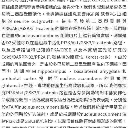
這條訊息被報導會參與細胞的生 長與分化，我們也想測試是否多巴
胺第二亞型受體活化，會透過這條訊息影響NGF 所 誘發PC-12 細
胞的neurite outgrowth。待多巴胺第二亞型受體與
PI3K/Akt/GSK3/ -catenin 的關連在細胞系統上確定後，我們將
在離體的nucleus accumbens 組織切片上 進行藥物實驗，測試是
否D2 受體可以在腦組織中活化PI3K/Akt/GSK3/-catenin 路徑，
以及這條路徑和已知的PKA/CREB 以及本實驗室先前研究的
Cdk5/DARPP-32/PP2A 訊 號路徑的關連性（cross-talk）。由於
成癮的可能因素之一是由於多巴胺第二亞型受體產 生向下調控，因
而無法調控由hippocampus、basalateral amygdala 和
prefontal cortex 投 射至nucleus accumbens 的興奮性
glutamate 神經，導致動物產生行為致敏化現象，所以 我們想探
究PI3K/Akt/GSK3/-catenin 路徑是否有參與動物對甲基安非他
命成癮的機 制。因為成癮可以區分為啟始期與行為表現期，分別位
於VTA 和nucleus accumbens 腦區，所以我們將於給予甲基安非
他命的同時於VTA 注射，或是於戒斷期於nucleus accubmens 注
射PI3K 或是GSK3 的抑制劑，以釐清這條路徑對成癮形成的影響。