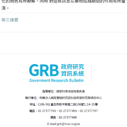
化的角色有所瞭解，同時 對這條訊息在藥物成癮期間的作用有所釐
清。
英文摘要
指導單位：
國家科學及技術委員會
執行單位：
財團法人國家實驗研究院科技政策研究與資訊中心
地址：(106-36) 臺北市和平東路二段106號1,14-15樓
電話：
02-27377796
、
02-27377496
、
02-27377797
傳真：02-27377669
E-mail:
grb@niar.org.tw