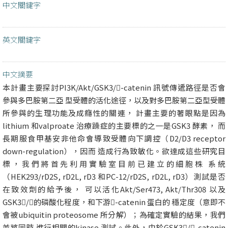
中文關鍵字
英文關鍵字
中文摘要
本計畫主要探討PI3K/Akt/GSK3/-catenin 訊號傳遞路徑是否會
參與多巴胺第二亞 型受體的活化途徑，以及對多巴胺第二亞型受體
所參與的生理功能及成癮性的關連， 計畫主要的著眼點是因為
lithium 和valproate 治療躁症的主要標的之一是GSK3 酵素， 而
長期服食甲基安非他命會導致受體向下調控（D2/D3 receptor
down-regulation），因而 造成行為致敏化。欲達成這些研究目
標，我們將首先利用實驗室目前已建立的細胞株 系統
（HEK293/rD2S, rD2L, rD3 和PC-12/rD2S, rD2L, rD3）測試是否
在致效劑的給予後， 可以活化Akt/Ser473, Akt/Thr308 以及
GSK3/的磷酸化程度，和下游-catenin 蛋白的 穩定度（意即不
會被ubiquitin proteosome 所分解）；為確定實驗的結果，我們
並將同時 進行相關的kinase 測試。此外，由於GSK3/-catenin