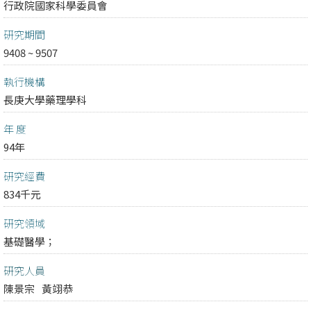
行政院國家科學委員會
研究期間
9408 ~ 9507
執行機構
長庚大學藥理學科
年 度
94年
研究經費
834千元
研究領域
基礎醫學；
研究人員
陳景宗
黃翊恭