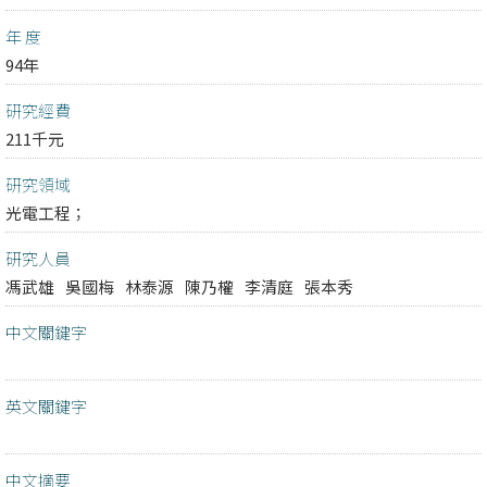
年 度
94年
研究經費
211千元
研究領域
光電工程；
研究人員
馮武雄
吳國梅
林泰源
陳乃權
李清庭
張本秀
中文關鍵字
英文關鍵字
中文摘要