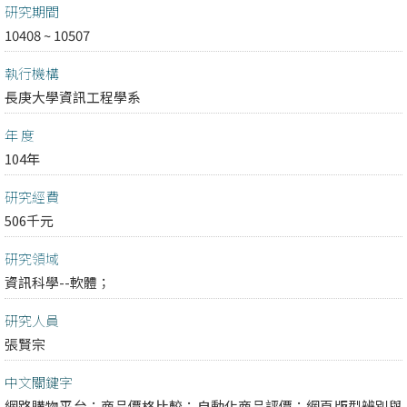
研究期間
10408 ~ 10507
執行機構
長庚大學資訊工程學系
年 度
104年
研究經費
506千元
研究領域
資訊科學--軟體；
研究人員
張賢宗
中文關鍵字
網路購物平台；商品價格比較；自動化商品評價；網頁版型辨別與