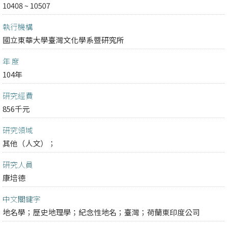
10408 ~ 10507
執行機構
國立東華大學臺灣文化學系暨研究所
年 度
104年
研究經費
856千元
研究領域
其他（人文）；
研究人員
康培德
中文關鍵字
地名學；歷史地理學；紀念性地名；臺灣；荷蘭東印度公司