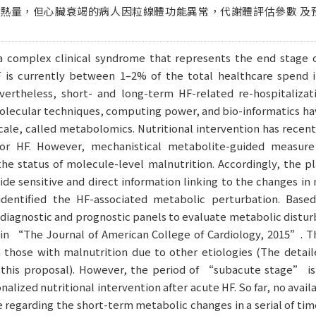
熱量，但心臟衰竭的病人因粒線體功能異常，代謝體評估參數 及
 a complex clinical syndrome that represents the end stage o
F is currently between 1–2% of the total healthcare spend 
vertheless, short- and long-term HF-related re-hospitalizat
olecular techniques, computing power, and bio-informatics ha
 scale, called metabolomics. Nutritional intervention has rece
for HF. However, mechanistical metabolite-guided measure 
 the status of molecule-level malnutrition. Accordingly, the
e sensitive and direct information linking to the changes in 
identified the HF-associated metabolic perturbation. Base
agnostic and prognostic panels to evaluate metabolic disturb
in “The Journal of American College of Cardiology, 2015”. T
m those with malnutrition due to other etiologies (The detai
this proposal). However, the period of “subacute stage” is
alized nutritional intervention after acute HF. So far, no avail
e regarding the short-term metabolic changes in a serial of tim