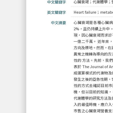
心臟衰竭；代謝體學；
中文關鍵字
Heart failure；metab
英文關鍵字
心臟衰竭是各種心臟病
中文摘要
2%，且仍持續上升中
現，因心臟衰竭而求診
一億二千萬。 近年來
方向及標地。然而，在
異常之機轉為導向的方
性的 方法。先前，我
表於 The Journal 
成運算模式的代謝物及
發生之後的亞急性期，
性的方式去確認目前市
機，但以目前的知識，
代謝體學的研究方法及
入的最佳時機，應介入
市售之心臟衰竭營養支