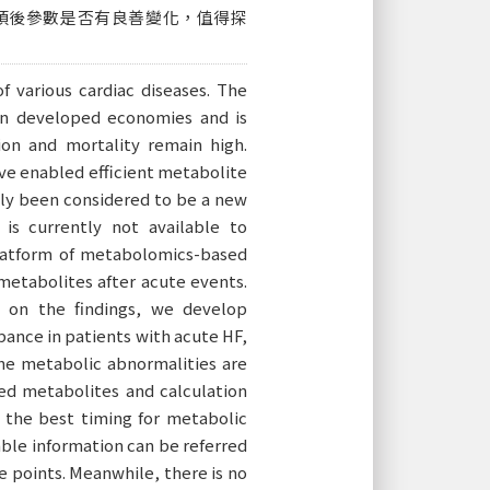
預後參數是否有良善變化，值得探
f various cardiac diseases. The
in developed economies and is
ion and mortality remain high.
ve enabled efficient metabolite
ntly been considered to be a new
is currently not available to
 platform of metabolomics-based
metabolites after acute events.
d on the findings, we develop
ance in patients with acute HF,
he metabolic abnormalities are
led metabolites and calculation
 the best timing for metabolic
able information can be referred
e points. Meanwhile, there is no