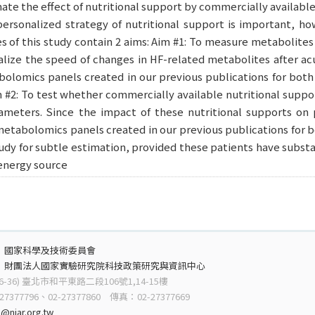
imate the effect of nutritional support by commercially availabl
ersonalized strategy of nutritional support is important, ho
 of this study contain 2 aims: Aim #1: To measure metabolites s
alize the speed of changes in HF-related metabolites after ac
abolomics panels created in our previous publications for both
im #2: To test whether commercially available nutritional sup
meters. Since the impact of these nutritional supports on
 metabolomics panels created in our previous publications for b
study for subtle estimation, provided these patients have subst
n energy source
：
國家科學及技術委員會
：
財團法人國家實驗研究院科技政策研究與資訊中心
6-36) 臺北市和平東路二段106號1,14-15樓
7377796、02-27377860 傳真：02-27377669
@niar.org.tw