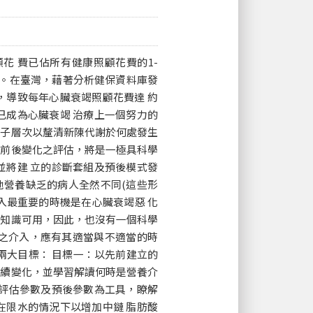
 費已佔所有健康照顧花費的1-
下。在臺灣，藉著分析健保資料庫發
，導致每年心臟衰竭照顧花費達 約
已成為心臟衰竭 治療上一個努力的
分子層次以釐清新陳代謝於何處發生
入前後變化之評估，將是一極具科學
並將建 立的診斷套組及預後模式發
物的異常處與其他營養缺乏的病人全然不同(這些形
入最重要的時機是在心臟衰竭惡 化
及知識可用，因此，也沒有一個科學
之介入，應有其適當與不適當的時
兩大目標： 目標一：以先前建立的
連續變化，並學習解讀何時是營養介
的評估參數及預後參數為工具，瞭解
在限水的情況下以增加中鏈 脂肪酸