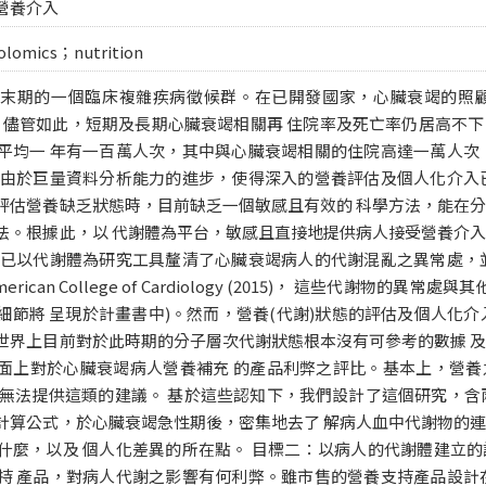
營養介入
olomics；nutrition
末期的一個臨床複雜疾病徵候群。在已開發國家，心臟衰竭的照顧花
。儘管如此，短期及長期心臟衰竭相關再 住院率及死亡率仍居高不
平均一 年有一百萬人次，其中與心臟衰竭相關的住院高達一萬人次
，由於巨量資料分析能力的進步，使得深入的營養評估及個人化介入
評估營養缺乏狀態時，目前缺乏一個敏感且有效的 科學方法，能在
法。根據此，以 代謝體為平台，敏感且直接地提供病人接受營養介
們已以代謝體為研究工具釐清了心臟衰竭病人的代謝混亂之異常處，
of American College of Cardiology (2015)， 這些代謝
細節將 呈現於計畫書中)。然而，營養(代謝)狀態的評估及個人化介
世界上目前對於此時期的分子層次代謝狀態根本沒有可參考的數據 
面上對於心臟衰竭病人營養補充 的產品利弊之評比。基本上，營養
 無法提供這類的建議。 基於這些認知下，我們設計了這個研究，含
計算公式，於心臟衰竭急性期後，密集地去了 解病人血中代謝物的
什麼，以及 個人化差異的所在點。 目標二：以病人的代謝體建立
持 產品，對病人代謝之影響有何利弊。雖市售的營養支持產品設計