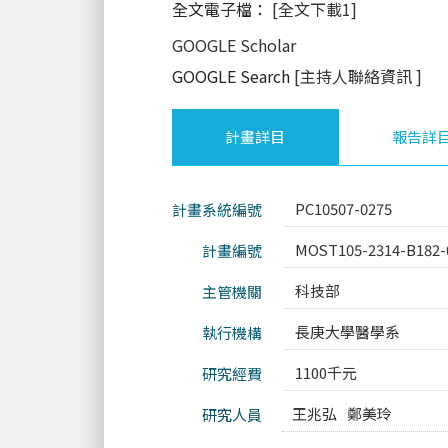
全文電子檔：
[全文下載1]
GOOGLE Scholar
GOOGLE Search
[主持人聯絡資訊
]
計畫詳目
報告詳
PC10507-0275
計畫系統編號
MOST105-2314-B182-
計畫編號
科技部
主管機關
長庚大學醫學系
執行機構
1100千元
研究經費
王兆弘
鄭美玲
研究人員