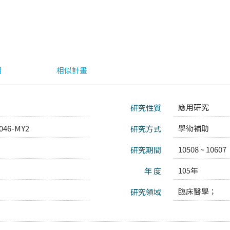
目
相似計畫
應用研究
研究性質
046-MY2
學術補助
研究方式
10508 ~ 10607
研究期間
105年
年 度
臨床醫學；
研究領域