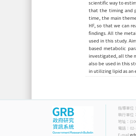
scientific way to est
that the timing and p
time, the main themes
HF, so that we can re
findings. All the met
used in this study. A
based metabolic para
investigated, all the
also be used in this 
in utilizing lipid as a
指導單位
執行單位
地址：(10
電話：02-2
E-mail:
grb