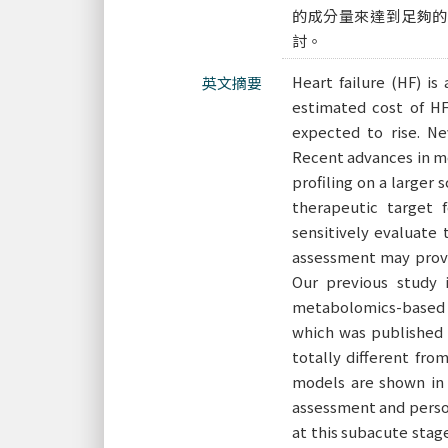
的成分量來達到足夠的
討。
Heart failure (HF) is
英文摘要
estimated cost of H
expected to rise. Ne
Recent advances in m
profiling on a larger
therapeutic target 
sensitively evaluate
assessment may provid
Our previous study 
metabolomics-based di
which was published 
totally different fro
models are shown in 
assessment and person
at this subacute stag