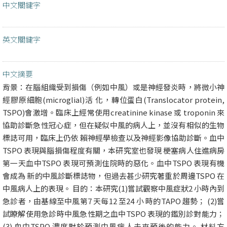
中文關鍵字
英文關鍵字
中文摘要
背景：在腦組織受到損傷（例如中風）或是神經發炎時，將微小神
經膠原細胞(microglial)活 化，轉位蛋白(Translocator protein,
TSPO)會激增。臨床上經常使用creatinine kinase 或 troponin 來
協助診斷急性冠心症，但在疑似中風的病人上，並沒有相似的生物
標誌可用，臨床上仍依 賴神經學檢查以及神經影像協助診斷。血中
TSPO 表現與腦損傷程度有關，本研究室也發現 梗塞病人住進病房
第一天血中TSPO 表現可預測住院時的惡化。血中TSPO 表現有機
會成為 新的中風診斷標誌物，但過去甚少研究著重於周邊TSPO 在
中風病人上的表現。 目的：本研究(1)嘗試觀察中風症狀2 小時內到
急診者，由基線至中風第7 天每12 至24 小 時的TAPO 趨勢； (2)嘗
試瞭解使用急診時中風急性期之血中TSPO 表現的鑑別診對能力；
(3) 血中TSPO 濃度對於預測中風病人未來預後的能力。 材料方