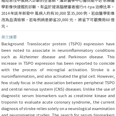
縮短急性中風病人診斷的空窗期，讓非醫學中心醫院能不必 依賴醫
學影像快速鑑別診斷，有益於提高腦梗塞者進行rt-tpa 治療比率。
2014 年該年新發中 風病人約有30,000 至35,000 例，若由醫學影像
改為血清檢察，若每例病患節省20,000 元， 將省下可觀費用60 億
元。
英文摘要
Background: Translocator protein (TSPO) expression have
been noted to associate in neuroinflammatory conditions
such as Alzheimer disease and Parkinson disease. This
increase in TSPO expression has been reported to coincide
with the process of microglial activation. Stroke is a
nuroinflammation, and also activated the glial cell. However,
few study focus in the association between peripheral TSPO
and central nervous system (CNS) diseases. Unlike the use of
diagnostic serum biomarkers such as creatinine kinase and
troponin to evaluate acute coronary syndrome, the current
diagnosis of stroke relies solely on a neurological examination
and neuroimaging studies. The search for serum biomarkers