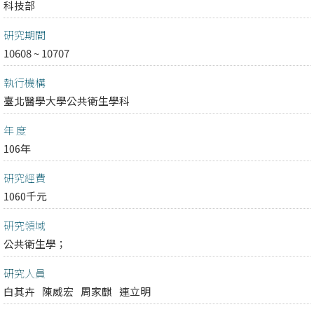
科技部
研究期間
10608 ~ 10707
執行機構
臺北醫學大學公共衛生學科
年 度
106年
研究經費
1060千元
研究領域
公共衛生學；
研究人員
白其卉
陳威宏
周家麒
連立明