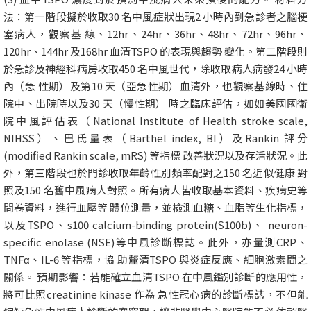
法：第一階段擬於收取30 名中風症狀出現2 小時內到急診者之腦梗
塞病人，觀察基 線、12hr、24hr、36hr、48hr、72hr、96hr、
120hr、144hr 及168hr 血清TSPO 的表現與趨勢 變化。第二階段則
於急診及神經科病房收取450 名中風世代，除收取病人病發24 小時
內（急 性期）及第10 天（亞急性期）血清外，也觀察基線時、住
院中、出院時以及30 天（慢性期） 時之臨床評估，如如美國國衛
院中風評估表（National Institute of Health stroke scale,
NIHSS）、巴氏量表（Barthel index, BI）及Rankin 評分
(modified Rankin scale, mRS) 等指標 改善狀況以及存活狀況。此
外，第三階段也於門診收取年齡性別頻率配對之150 名近似健康 對
照及150 名舊中風病人對照。所有病人皆收取基本資料、疾病史等
問卷資料，進行血壓等 體位測量，並檢測血糖、血脂等生化指標，
以及TSPO、s100 calcium-binding protein(S100b)、 neuron-
specific enolase (NSE)等中風診斷標誌。此外，亦量測CRP、
TNFα、IL-6 等指標，協 助釐清TSPO 與炎症反應、細胞激素間之
關係。 預期影響：若能確立血清TSPO 在中風鑑別診斷的應用性，
將可比照creatinine kinase 作為 急性冠心病的診斷標誌，不但能