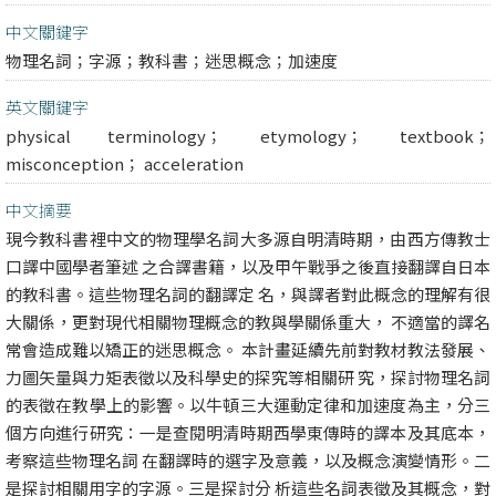
中文關鍵字
物理名詞；字源；教科書；迷思概念；加速度
英文關鍵字
physical terminology； etymology； textbook；
misconception； acceleration
中文摘要
現今教科書裡中文的物理學名詞大多源自明清時期，由西方傳教士
口譯中國學者筆述 之合譯書籍，以及甲午戰爭之後直接翻譯自日本
的教科書。這些物理名詞的翻譯定 名，與譯者對此概念的理解有很
大關係，更對現代相關物理概念的教與學關係重大， 不適當的譯名
常會造成難以矯正的迷思概念。 本計畫延續先前對教材教法發展、
力圖矢量與力矩表徵以及科學史的探究等相關研 究，探討物理名詞
的表徵在教學上的影響。以牛頓三大運動定律和加速度為主，分三
個方向進行研究：一是查閱明清時期西學東傳時的譯本及其底本，
考察這些物理名詞 在翻譯時的選字及意義，以及概念演變情形。二
是探討相關用字的字源。三是探討分 析這些名詞表徵及其概念，對