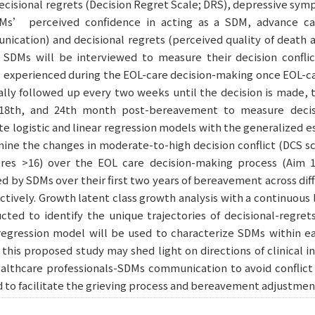
 decisional regrets (Decision Regret Scale; DRS), depressive sym
SDMs’ perceived confidence in acting as a SDM, advance ca
cation) and decisional regrets (perceived quality of death an
. SDMs will be interviewed to measure their decision conflic
experienced during the EOL-care decision-making once EOL-car
ally followed up every two weeks until the decision is made,
, 18th, and 24th month post-bereavement to measure decisi
e logistic and linear regression models with the generalized e
ine the changes in moderate-to-high decision conflict (DCS s
es >16) over the EOL care decision-making process (Aim 1)
by SDMs over their first two years of bereavement across diffe
ctively. Growth latent class growth analysis with a continuous 
cted to identify the unique trajectories of decisional-regret
regression model will be used to characterize SDMs within ea
m this proposed study may shed light on directions of clinical i
althcare professionals-SDMs communication to avoid conflict 
d to facilitate the grieving process and bereavement adjustmen