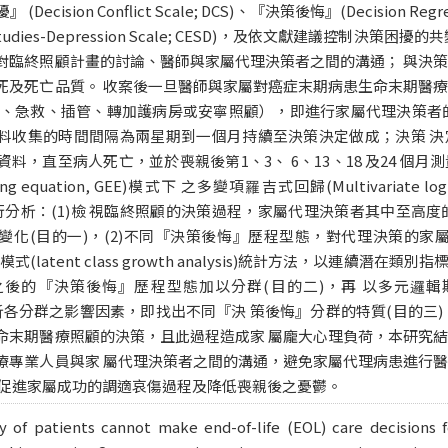
ision Conflict Scale; DCS)、『決策後悔』(Decision Regret 
ical Studies-Depression Scale; CESD)，及依文獻建議控
對臨終照顧計畫的討論、醫師與家屬代理決策者之間的溝通； 與決
死及死亡品質。 收案後一旦醫師與家屬對癌症末期病患生命末期醫
療、急救、插管、轉加護病房或安寧照顧），即進行家屬代理決策者
料收集的時間間隔為兩星期到一個月持續至決策決定做成；決策 決
料，直至病人死亡，並於喪親後第1、3、 6、13、18 及24 個
mating equation, GEE)模式下 之多變項羅吉式回歸(Multivariate l
ssion)進行分析：(1)檢 視臨終照顧的決策過程，家屬代理決策者其中至高
縱貫性變化(目的一)，(2)不同『決策後悔』歷程型態，對代理決策的家
(latent class growth analysis)統計方法，以連續潛在
『決策後悔』歷程型態加以分群(目的二)，再 以多元邏輯斯迴歸模型(mu
odel)分析各分群之影響因素，即找出不同『決 策後悔』分群的特質(目的
命末期醫療照顧的決策，且此過程造成家 屬龐大心理負荷，本研究
療專業人員與家 屬代理決策者之間的溝通，避免家屬代理病患進行
，促進家屬成功的調適哀傷過程及降低喪親後之憂鬱。
ty of patients cannot make end-of-life (EOL) care decisions 