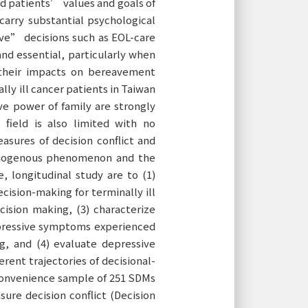
ed patients’ values and goals of
arry substantial psychological
ve” decisions such as EOL-care
and essential, particularly when
d their impacts on bereavement
ly ill cancer patients in Taiwan
ive power of family are strongly
 field is also limited with no
sures of decision conflict and
homogenous phenomenon and the
, longitudinal study are to (1)
cision-making for terminally ill
ecision making, (3) characterize
depressive symptoms experienced
g, and (4) evaluate depressive
ent trajectories of decisional-
 convenience sample of 251 SDMs
sure decision conflict (Decision