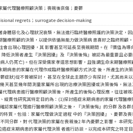
家屬代理醫療照顧決策；喪親後哀傷；憂鬱
cisional regrets；surrogate decision-making
著身體惡化及心理狀況衰頹，無法進行臨終醫療照護的決策決定，因
期醫療照顧的決策，以提供依循無能力做決策病 患喜好之臨終照顧
往會出現心理困擾，其 影響甚至可延長至喪親期間。在『價值為導
， 降低決策者產生『決策困擾』及『決策後悔』被認為最重要且必
終病人仍死亡)。但在深受儒家孝道思想影響，且強調生命末期醫療照
末期病患的家屬在代理作成臨終醫療照顧方式決定 後，所產生的決
憂鬱症狀)從不曾被探討， 甚至在全球此主題亦少有探討，尤其尚未
 幾天甚至幾年間測量家屬所出現的治療決策困擾或決策後悔，無法
屬代理病患進行醫療照顧決策後，所產生的後悔心理反應，往往被視
瞻、縱貫性研究其特定目的為：(1)探討癌症末期病患的家屬代理醫療
)確認家屬代理進行醫療照顧決策之後，『決策後悔』的分群 及各群
的特質，包括：家屬代理做決定過程 中的『決策困擾』、憂鬱及喪
之不同分群，對 代理決策的家屬在喪親後2 年內憂鬱之影響。 本
1 位癌症末期病患的家屬代理決策 者進行訪談，以完成本研究之特定