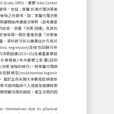
Scale; DRS)、憂鬱 (the Center
制決策困擾的共變項，包括：家屬 扮演代理決策者
策後悔之共變項，如：家屬代理決策
療照顧開始考慮做決策時（如考慮是
的訪談，測量『決策 困擾』及其共
定後每隔一個月重複測量『決策後
月測量。資料將分別以廣義估計方程式
ogistic regression)及線性回歸分析
度的決策困擾(DCS>25)及嚴重憂鬱症
屬在喪親後2 年內憂鬱之影 響(目的
類別指標(決策 後悔的總分)，將家屬代理病
ltinomial logistic
三)。 鑑於生命末期大多數癌症病患依
結果可提供臨床介入措施及健康政策
醫療照顧決策的過程，產生決策的困
for themselves due to physical