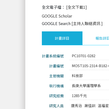
全文電子檔：
[全文下載1]
GOOGLE Scholar
GOOGLE Search
[主持人聯絡資訊
]
計畫詳目
報告詳
PC10701-0282
計畫系統編號
MOST105-2314-B182-
計畫編號
科技部
主管機關
長庚大學護理學系
執行機構
1285千元
研究經費
唐秀治
謝佳訓
溫福星
研究人員