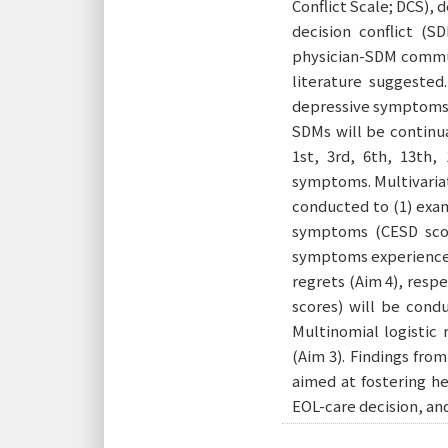
Conflict Scale; DCS),
decision conflict (
physician-SDM communi
literature suggested
depressive symptoms 
SDMs will be continu
1st, 3rd, 6th, 13th
symptoms. Multivariat
conducted to (1) exam
symptoms (CESD scor
symptoms experienced 
regrets (Aim 4), respe
scores) will be condu
Multinomial logistic 
(Aim 3). Findings fro
aimed at fostering he
EOL-care decision, an