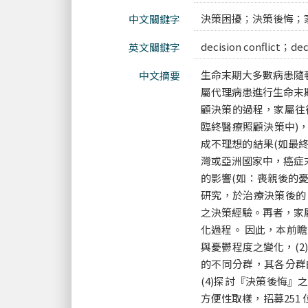
決策困擾；決策後悔；
中文關鍵字
decision conflict；de
英文關鍵字
生命末期大多數病患隨
中文摘要
屬代理病患進行生命末
顧決策的過程，家屬往
臨終醫療照顧決策中)
成不理想的結果(如最
灣或亞洲國家中，癌症
的影響(如：喪親後的
研究，於治療決策後的
之決策經驗。再者，家
化過程。 因此，本前
與憂鬱程度之變化，(2
的不同分群，其各分群
(4)探討『決策後悔』
方便性取樣，招募25