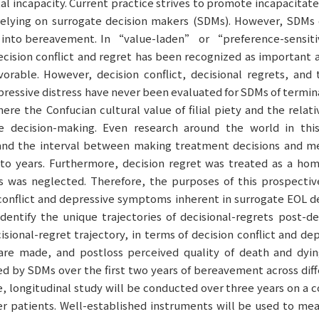
al incapacity. Current practice strives to promote incapacitat
relying on surrogate decision makers (SDMs). However, SDMs c
s into bereavement. In “value-laden” or “preference-sensiti
ecision conflict and regret has been recognized as important 
orable. However, decision conflict, decisional regrets, an
ressive distress have never been evaluated for SDMs of terminal
here the Confucian cultural value of filial piety and the relat
e decision-making. Even research around the world in this
 and the interval between making treatment decisions and mea
s to years. Furthermore, decision regret was treated as a 
s was neglected. Therefore, the purposes of this prospective
conflict and depressive symptoms inherent in surrogate EOL de
identify the unique trajectories of decisional-regrets post-d
sional-regret trajectory, in terms of decision conflict and 
re made, and postloss perceived quality of death and dyin
by SDMs over the first two years of bereavement across differ
e, longitudinal study will be conducted over three years on a
cer patients. Well-established instruments will be used to mea