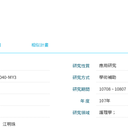
目
相似計畫
應用研究
研究性質
040-MY3
學術補助
研究方式
10708 ~ 10807
研究期間
107年
年 度
護理學；
研究領域
江明珠