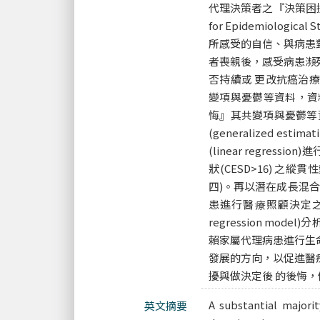
代理決策者之『決策困擾』 (Dec
for Epidemiolog
所感受的自信、與病患
者喪親後，感受病患瀕
否持續或 更改抗癌治
變項與憂鬱等資料，資
悔』其共變項與憂鬱等資
(generalized esti
(linear regre
狀(CESD>16) 之
四)。再以潛在成長混合模式
患進行醫療照顧決定之後的
regression m
賴家屬代理病患進行生
發展的方向，以促進醫
擾與做決定後 的後悔
A substantial majori
英文摘要