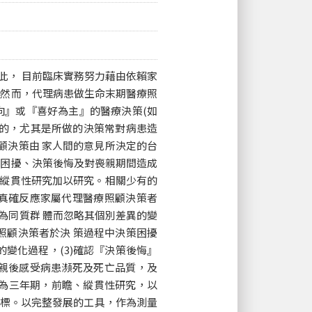
此， 目前臨床實務努力藉由依賴家
。然而，代理病患做生命末期醫療照
向』或『喜好為主』的醫療決策(如
要的，尤其是所做的決策常對病患造
顧決策由 家人間的意見所決定的台
策困擾、決策後悔及對喪親期間造成
以縱貫性研究加以研究。相關少有的
真確反應家屬代理醫療照顧決策者
為同質群 體而忽略其個別差異的變
照顧決策者於決 策過程中決策困擾
的變化過程，(3)確認『決策後悔』
親後感受病患瀕死及死亡品質，及
研究為三年期，前瞻、縱貫性研究，以
目標。以完整發展的工具，作為測量