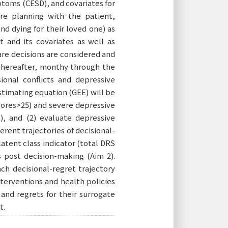
ptoms (CESD), and covariates for
re planning with the patient,
d dying for their loved one) as
t and its covariates as well as
e decisions are considered and
 thereafter, monthy through the
onal conflicts and depressive
stimating equation (GEE) will be
cores>25) and severe depressive
, and (2) evaluate depressive
rent trajectories of decisional-
latent class indicator (total DRS
s post decision-making (Aim 2).
ch decisional-regret trajectory
nterventions and health policies
and regrets for their surrogate
t.