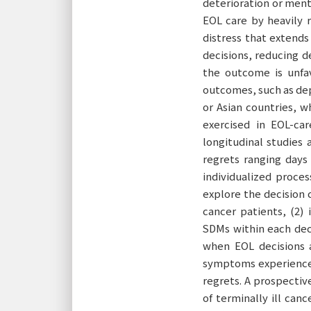
deterioration or ment
EOL care by heavily 
distress that extend
decisions, reducing d
the outcome is unfav
outcomes, such as dep
or Asian countries, w
exercised in EOL-car
longitudinal studies
regrets ranging day
individualized proces
explore the decision 
cancer patients, (2) 
SDMs within each deci
when EOL decisions a
symptoms experienced 
regrets. A prospectiv
of terminally ill can