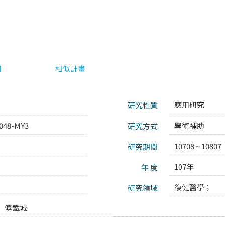
目
相似計畫
應用研究
研究性質
048-MY3
學術補助
研究方式
10708 ~ 10807
研究期間
107年
年 度
復健醫學；
研究領域
傅鐵城