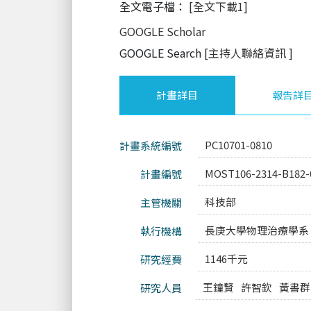
全文電子檔：
[全文下載1]
GOOGLE Scholar
GOOGLE Search
[主持人聯絡資訊
]
計畫詳目
報告詳
PC10701-0810
計畫系統編號
MOST106-2314-B182-
計畫編號
科技部
主管機關
長庚大學物理治療學系
執行機構
1146千元
研究經費
王鐘賢
許智欽
黃書群
研究人員