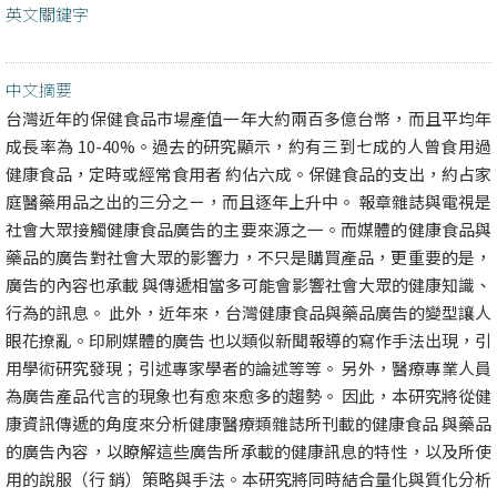
英文關鍵字
中文摘要
台灣近年的保健食品市場產值一年大約兩百多億台幣，而且平均年
成長率為 10-40%。過去的研究顯示，約有三到七成的人曾食用過
健康食品，定時或經常食用者 約佔六成。保健食品的支出，約占家
庭醫藥用品之出的三分之ㄧ，而且逐年上升中。 報章雜誌與電視是
社會大眾接觸健康食品廣告的主要來源之一。而媒體的健康食品與
藥品的廣告對社會大眾的影響力，不只是購買產品，更重要的是，
廣告的內容也承載 與傳遞相當多可能會影響社會大眾的健康知識、
行為的訊息。 此外，近年來，台灣健康食品與藥品廣告的變型讓人
眼花撩亂。印刷媒體的廣告 也以類似新聞報導的寫作手法出現，引
用學術研究發現；引述專家學者的論述等等。 另外，醫療專業人員
為廣告產品代言的現象也有愈來愈多的趨勢。 因此，本研究將從健
康資訊傳遞的角度來分析健康醫療類雜誌所刊載的健康食品 與藥品
的廣告內容，以瞭解這些廣告所承載的健康訊息的特性，以及所使
用的說服（行 銷）策略與手法。本研究將同時結合量化與質化分析