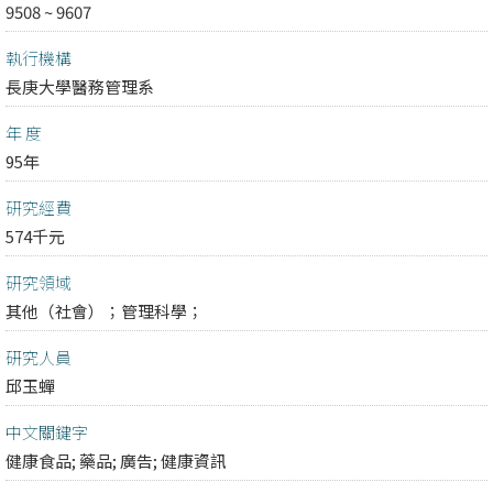
9508 ~ 9607
執行機構
長庚大學醫務管理系
年 度
95年
研究經費
574千元
研究領域
其他（社會）；
管理科學；
研究人員
邱玉蟬
中文關鍵字
健康食品; 藥品; 廣告; 健康資訊