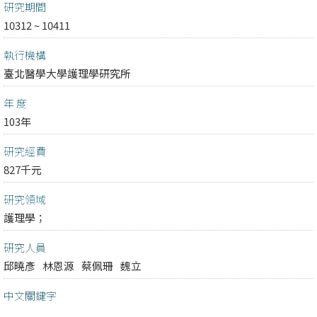
研究期間
10312 ~ 10411
執行機構
臺北醫學大學護理學研究所
年 度
103年
研究經費
827千元
研究領域
護理學；
研究人員
邱曉彥
林恩源
蔡佩珊
魏立
中文關鍵字