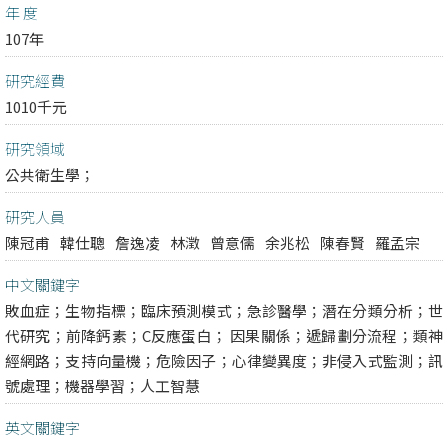
年 度
107年
研究經費
1010千元
研究領域
公共衛生學；
研究人員
陳冠甫
韓仕聰
詹逸凌
林澂
曾意儒
余兆松
陳春賢
羅孟宗
中文關鍵字
敗血症；生物指標；臨床預測模式；急診醫學；潛在分類分析；世
代研究；前降鈣素；C反應蛋白； 因果關係；遞歸劃分流程；類神
經網路；支持向量機；危險因子；心律變異度；非侵入式監測；訊
號處理；機器學習；人工智慧
英文關鍵字