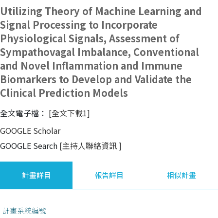
Utilizing Theory of Machine Learning and
Signal Processing to Incorporate
Physiological Signals, Assessment of
Sympathovagal Imbalance, Conventional
and Novel Inflammation and Immune
Biomarkers to Develop and Validate the
Clinical Prediction Models
全文電子檔：
[全文下載1]
GOOGLE Scholar
GOOGLE Search
[主持人聯絡資訊
]
計畫詳目
報告詳目
相似計畫
計畫系統編號