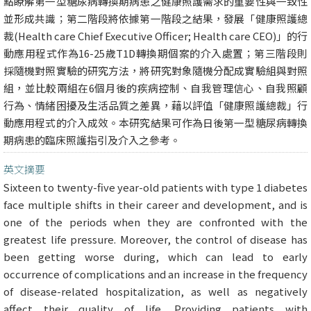
點瞭解第一型糖尿病轉換期病患之健康照護需求的重要性與一致性
並形成共識；第二階段將依據第一階段之結果，發展「健康照護總
裁(Health care Chief Executive Officer; Health care CEO)」的行
動應用程式作為16-25歲T1D轉換期個案的介入處置；第三階段則
採隨機對照實驗的研究方法，將研究對象隨機分配成實驗組與對照
組，並比較兩組在6個月後的疾病控制、自我管理信心、自我照顧
行為、情緒困擾及生活品質之差異，藉以評值「健康照護總裁」行
動應用程式的介入成效。本研究結果可作為日後第一型糖尿病轉換
期病患的臨床照護指引及介入之參考。
英文摘要
Sixteen to twenty-five year-old patients with type 1 diabetes
face multiple shifts in their career and development, and is
one of the periods when they are confronted with the
greatest life pressure. Moreover, the control of disease has
been getting worse during, which can lead to early
occurrence of complications and an increase in the frequency
of disease-related hospitalization, as well as negatively
affect their quality of life. Providing patients with