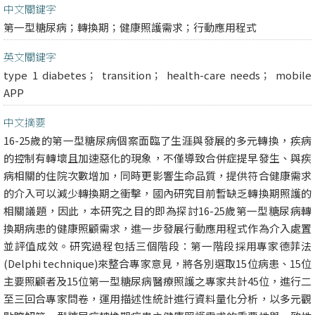
中文關鍵字
第一型糖尿病；轉換期；健康照護需求；行動應用程式
英文關鍵字
type 1 diabetes； transition； health-care needs； mobile
APP
中文摘要
16-25歲的第一型糖尿病個案面臨了生涯與發展的多元轉換，疾病
的控制有轉壞且加速惡化的現象，不僅導致合併症提早發生、與疾
病相關的住院次數增加，同時更影響生命品質，提供符合健康需求
的介入可以減少轉換期之衝擊，國內研究目前暫缺乏轉換期照護的
相關議題，因此，本研究之目的即為探討16-25歲第一型糖尿病轉
換期病患的健康照顧需求，進一步發展行動應用程式作為介入處置
並評值成效。研究過程包括三個階段：第一階段採用專家德菲法
(Delphi technique)來整合專家意見，將各別選取15位病患、15位
主要照顧者及15位第一型糖尿病醫療照護之專家共計45位，進行二
至三回合專家問卷，運用描述性統計進行資料量化分析，以多元觀