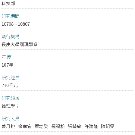
科技部
研究期間
10708 ~ 10807
執行機構
長庚大學護理學系
年 度
107年
研究經費
710千元
研究領域
護理學；
研究人員
姜月桃
余幸宜
蔡培癸
羅福松
張綺紋
許建隆
陳紀雯