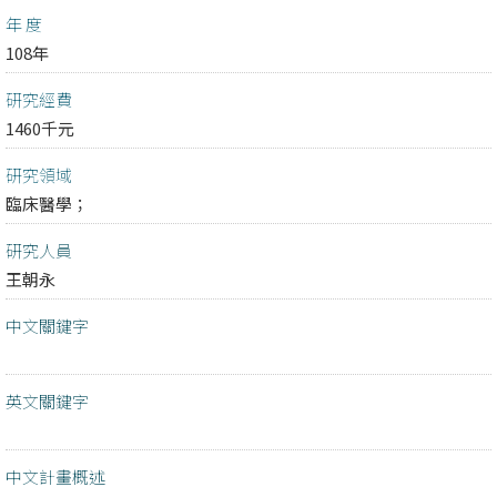
年 度
108年
研究經費
1460千元
研究領域
臨床醫學；
研究人員
王朝永
中文關鍵字
英文關鍵字
中文計畫概述