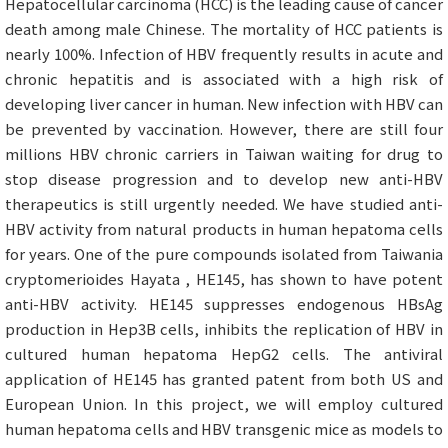
Hepatocellular carcinoma (HCC) is the leading cause of cancer
death among male Chinese. The mortality of HCC patients is
nearly 100%. Infection of HBV frequently results in acute and
chronic hepatitis and is associated with a high risk of
developing liver cancer in human. New infection with HBV can
be prevented by vaccination. However, there are still four
millions HBV chronic carriers in Taiwan waiting for drug to
stop disease progression and to develop new anti-HBV
therapeutics is still urgently needed. We have studied anti-
HBV activity from natural products in human hepatoma cells
for years. One of the pure compounds isolated from Taiwania
cryptomerioides Hayata , HE145, has shown to have potent
anti-HBV activity. HE145 suppresses endogenous HBsAg
production in Hep3B cells, inhibits the replication of HBV in
cultured human hepatoma HepG2 cells. The antiviral
application of HE145 has granted patent from both US and
European Union. In this project, we will employ cultured
human hepatoma cells and HBV transgenic mice as models to