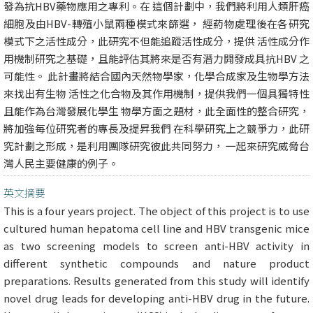
發為抗HBV藥物應用之專利。在 這個計劃中，我們將利用人類肝癌
細胞及由HBV-轉殖小鼠兩種模式來篩選， 經葯物處理後在各研究
模式下之活性成分，此研究不但能追蹤活性成分，提供 活性成分作
用機制研究之基礎，且能評估其將來是否有潛力開發成具抗HBV 之
可能性。 此計畫將結合國內天然物學家，化學合成家及生物學方法
來找出有生物 活性之化合物及其作用機制，提供我們一個具獨特性
且能作為台灣發展化學生 物學方面之題材，此全面性的整合研究，
將加強每位研究者的專長及提昇我們 在科學研究上之競爭力，此研
究計劃之形成，是利用團隊研究彼此共同努力， 一起來研究威脅台
灣人民主要健康的例子。
英文摘要
This is a four years project. The object of this project is to use
cultured human hepatoma cell line and HBV transgenic mice
as two screening models to screen anti-HBV activity in
different synthetic compounds and nature product
preparations. Results generated from this study will identify
novel drug leads for developing anti-HBV drug in the future.