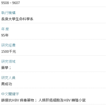
9508 ~ 9607
執行機構
長庚大學生命科學系
年 度
95年
研究經費
1500千元
研究領域
藥學；
研究人員
周成功
中文關鍵字
篩選抗HBV 病毒藥物； 人類肝癌細胞及HBV 轉殖小鼠