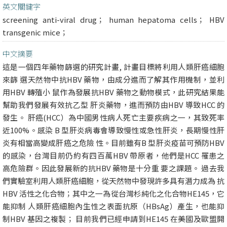
英文關鍵字
screening anti-viral drug； human hepatoma cells； HBV
transgenic mice；
中文摘要
這是一個四年藥物篩選的研究計畫, 計畫目標將利用人類肝癌細胞
來篩 選天然物中抗HBV 藥物，由成分進而了解其作用機制，並利
用HBV 轉殖小 鼠作為發展抗HBV 藥物之動物模式，此研究結果能
幫助我們發展有效抗乙型 肝炎藥物，進而預防由HBV 導致HCC 的
發生。 肝癌(HCC）為中國男性病人死亡主要疾病之一，其致死率
近100%。感染 B 型肝炎病毒會導致慢性或急性肝炎，長期慢性肝
炎有相當高變成肝癌之危險 性。目前雖有B 型肝炎疫苗可預防HBV
的感染，台灣目前仍約有四百萬HBV 帶原者，他們是HCC 罹患之
高危險群。因此發展新的抗HBV 藥物是十分重 要之課題。 過去我
們實驗室利用人類肝癌細胞，從天然物中發現許多具有潛力成為 抗
HBV 活性之化合物；其中之一為從台灣杉純化之化合物HE145，它
能抑制 人類肝癌細胞內生性之表面抗原（HBsAg）產生，也能抑
制HBV 基因之複製； 目前我們已經申請到HE145 在美國及歐盟開