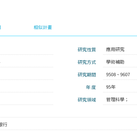
目
相似計畫
應用研究
研究性質
4
學術補助
研究方式
9508 ~ 9607
研究期間
95年
年 度
管理科學；
研究領域
銀行