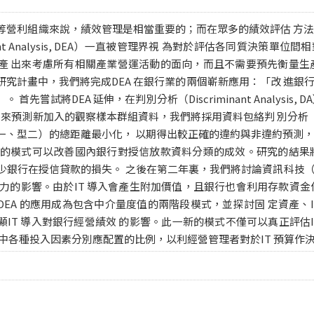
等營利組織來說，績效管理是相當重要的；而在眾多的績效評估 方
pment Analysis, DEA）一直被管理界視 為對於評估各同質決策單
產 出來考慮所有相關產業營運活動的面向，而且不需要預先衡量生
研究計畫中，我們將完成DEA 在銀行業的兩個嶄新應用：「改 進銀
首先嘗試將DEA 延伸，在判別分析（Discriminant Analysis
用來預測新加入的觀察樣本群組資料，我們將採用資料包絡判 別分析（
一、型二）的總距離最小化， 以期得出較正確的違約與非違約預測
畫的模式可以改善國內銀行對授信放款資料分類的成效。研究的結果
行在授信貸款的損失。 之後在第二年裏，我們將討論資訊科技（Informati
產力的影響。由於IT 導入會產生附加價值，且銀行也會利用存款資金
EA 的應用成為包含中介量度值的兩階段模式，並探討固 定資產、
IT 導入對銀行經營績效 的影響。此一新的模式不僅可以真正評估
段中各種投入因素分別應配置的比例，以利經營管理者對於IT 預算作