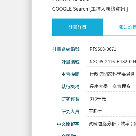
GOOGLE Search
[主持人聯絡資訊
]
計畫詳目
報告詳
PF9508-0671
計畫系統編號
NSC95-2416-H182-00
計畫編號
行政院國家科學委員會
主管機關
長庚大學工商管理系
執行機構
373千元
研究經費
王勝本
研究人員
資料包絡分析；效率；
中文關鍵字