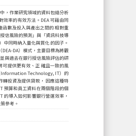
法中，作業研究領域的資料包絡分析
位間相對效率的有效方法。DEA 可藉由同
產函數及投入與產出之間的 相對重
行授信風險的預測」與「資訊科技導
, DA）中同時納入量化與質化 的因子。
DEA-DA）模式，主要目標為將觀
，並與過去在銀行授信風險評估的研
將可提供更有效、正 確且一致的風
on Technology, IT）的
作轉投資及提供貸款， 因應這種特
IT 預算和員工資料在兩個階段的個
IT 的導入如何影響銀行營運效率，
決策參考。