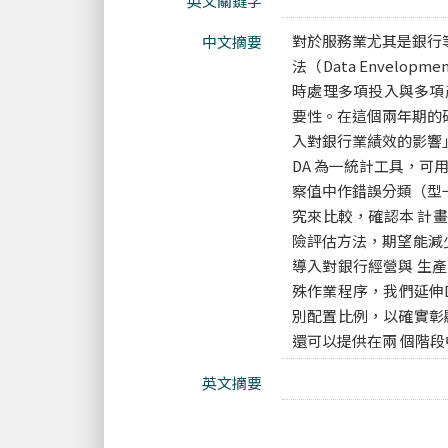
英文關鍵字
對於服務業尤其是銀行
中文摘要
法（Data Envelo
時處理多項投入與多項
要性。在這個兩年期的
入對銀行業績效的影響」。 
DA 為一統計工具，可
察值中作錯誤分類（型
究來比較，確認本 計
險評估方法，期望能減少銀
導入對銀行經營與 生
殊作業程序，我們延伸D
別配置比例，以確實彰顯
還可以提供在兩 個階
英文摘要