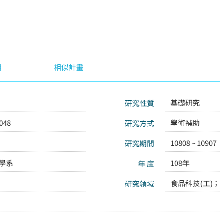
目
相似計畫
基礎研究
研究性質
048
學術補助
研究方式
10808 ~ 10907
研究期間
學系
108年
年 度
食品科技(工)；
研究領域