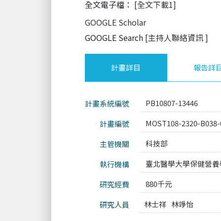
全文電子檔：
[全文下載1]
GOOGLE Scholar
GOOGLE Search
[主持人聯絡資訊
]
計畫詳目
報告詳
PB10807-13446
計畫系統編號
MOST108-2320-B038-
計畫編號
科技部
主管機關
臺北醫學大學保健營養
執行機構
880千元
研究經費
林士祥
林竫怡
研究人員