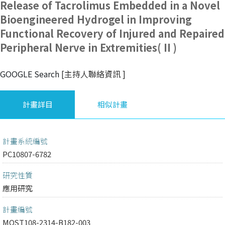
Release of Tacrolimus Embedded in a Novel
Bioengineered Hydrogel in Improving
Functional Recovery of Injured and Repaired
Peripheral Nerve in Extremities( II )
GOOGLE Search
[主持人聯絡資訊
]
計畫詳目
相似計畫
計畫系統編號
PC10807-6782
研究性質
應用研究
計畫編號
MOST108-2314-B182-003