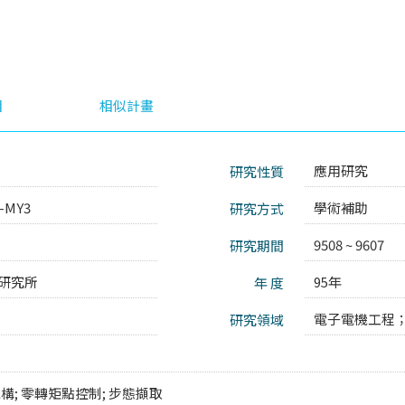
目
相似計畫
應用研究
研究性質
6-MY3
學術補助
研究方式
9508 ~ 9607
研究期間
研究所
95年
年 度
電子電機工程
研究領域
構; 零轉矩點控制; 步態擷取