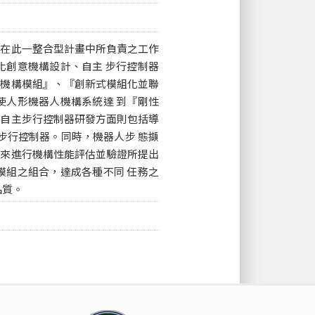
畫在此一整合型計畫中所負責之工作
化創意機構設計、自主 步行控制器
節機構模組』、『創新式模組化並聯
使人形機器人機構系統達 到『剛性
在自主步行控制器研發方面則包括導
步行控制器。同時，機器人步 態擷
，來進行機構性能評估並驗證所提出
模組之組合，達成各種不同 任務之
品質。