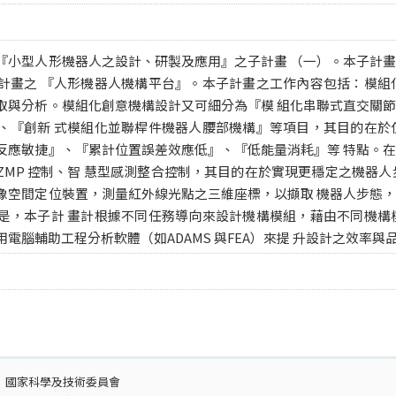
『小型人形機器人之設計、研製及應用』之子計畫 （一）。本子計
計畫之 『人形機器人機構平台』。本子計畫之工作內容包括：模組
取與分析。模組化創意機構設計又可細分為『模 組化串聯式直交關
、『創新 式模組化並聯桿件機器人腰部機構』等項目，其目的在於
反應敏捷』、『累計位置誤差效應低』、『低能量消耗』等 特點。
ZMP 控制、智 慧型感測整合控制，其目的在於實現更穩定之機器人
像空間定位裝置，測量紅外線光點之三維座標，以擷取 機器人步態
是，本子計 畫計根據不同任務導向來設計機構模組，藉由不同機構
電腦輔助工程分析軟體（如ADAMS 與FEA）來提 升設計之效率與
：
國家科學及技術委員會