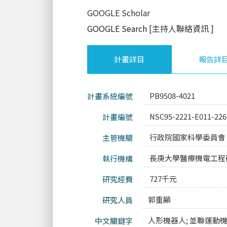
GOOGLE Scholar
GOOGLE Search
[主持人聯絡資訊
]
計畫詳目
報告詳
PB9508-4021
計畫系統編號
NSC95-2221-E011-22
計畫編號
行政院國家科學委員會
主管機關
長庚大學醫療機電工程
執行機構
727千元
研究經費
郭重顯
研究人員
人形機器人; 並聯運動機
中文關鍵字