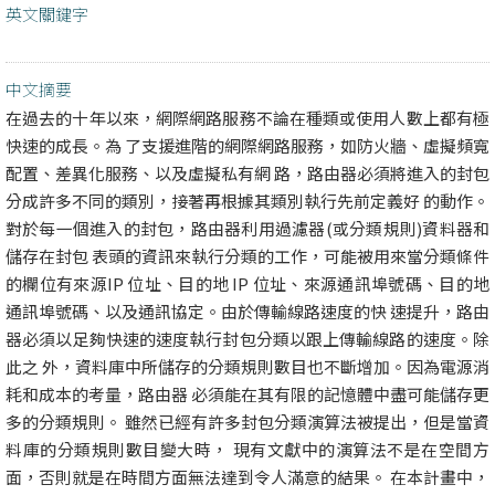
英文關鍵字
中文摘要
在過去的十年以來，網際網路服務不論在種類或使用人數上都有極
快速的成長。為 了支援進階的網際網路服務，如防火牆、虛擬頻寬
配置、差異化服務、以及虛擬私有網 路，路由器必須將進入的封包
分成許多不同的類別，接著再根據其類別執行先前定義好 的動作。
對於每一個進入的封包，路由器利用過濾器(或分類規則)資料器和
儲存在封包 表頭的資訊來執行分類的工作，可能被用來當分類條件
的欄位有來源IP 位址、目的地 IP 位址、來源通訊埠號碼、目的地
通訊埠號碼、以及通訊協定。由於傳輸線路速度的快 速提升，路由
器必須以足夠快速的速度執行封包分類以跟上傳輸線路的速度。除
此之 外，資料庫中所儲存的分類規則數目也不斷增加。因為電源消
耗和成本的考量，路由器 必須能在其有限的記憶體中盡可能儲存更
多的分類規則。 雖然已經有許多封包分類演算法被提出，但是當資
料庫的分類規則數目變大時， 現有文獻中的演算法不是在空間方
面，否則就是在時間方面無法達到令人滿意的結果。 在本計畫中，