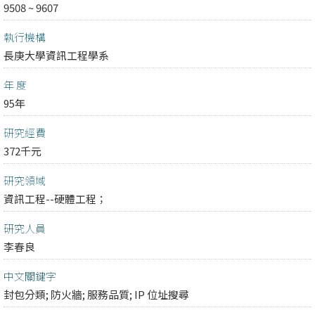
9508 ~ 9607
執行機構
長庚大學資訊工程學系
年 度
95年
研究經費
372千元
研究領域
資訊工程--硬體工程；
研究人員
李春良
中文關鍵字
封包分類; 防火牆; 服務品質; IP 位址搜尋