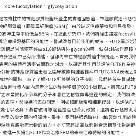
core fucosylation； glycosylation
腦或脊柱中的神經膠質細胞所產生的實體固態瘤。神經膠質瘤佔惡性腦
神經膠質瘤（膠質母細胞瘤[GBM]）由於缺乏治療藥物和容易復發
年生存率仍低至5.5％。在這此研究中，我們將經由鑑定fucosyltransf
與治療標靶基因的可能性，嘗試改善目前使用的療法。 FUT8屬於岩
糖是岩藻糖基經由α1,6鍵結與N-glycan的第一個GlcNAc作連
許多癌症中已有所描述，但卻尚未在神經膠質瘤中被提起。首先我們
患者的總體存活率做關聯之討論，以確定其作用並評估FUT8作為
新診斷的神經膠質瘤患者之臨床數據與腫瘤樣本中FUT8 RNA表現之
抗性的關聯。為了了解FUT8所參與的分子機制，我們將首先嘗試
及進行體內顱內患者衍生的異種移植(PDX)小鼠模型。將完成FU
影響之表型變化所參與的分子和潛在之信號傳導途徑的鑑定。我們將
T8的表現，然後進行表型測定，例如細胞增殖和細胞侵襲，以評估FU
的變化以及其下游信號傳導途徑是否也受到改變。還將進行拯救測
和表型改變之間的相關性。最後，我們將通過將FUT8抑製劑作用於
療神經膠質瘤治療藥物的潛力。本研究將提高我們對岩藻糖基化對調
，並進一步提出FUT8作為治療GBM的未來治療靶點的可能性。