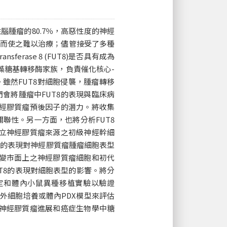
腫瘤的80.7％，高惡性度的神經
，而使之難以治療；儘管接受了多種
erase 8 (FUT8)是否具有成為
藻糖基轉移酶家族，負責催化核心-
接。雖然FUT8對細胞侵襲，腫瘤轉移
會將腫瘤中FUT8的表現與臨床病
神經膠質瘤預後因子的潛力。將收集
關聯性。另一方面，也將分析FUT8
建立神經膠質瘤來源之初級神經幹細
T8的表現對神經膠質瘤腫瘤細胞表型
改變市面上之神經膠質瘤細胞和初代
T8的表現對細胞表型的影響。將分
定和體內小鼠異種移植實驗以驗證
體外細胞培養或體內PDX模型來評估
節神經膠質瘤進展和癌症生物學中糖