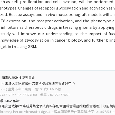
h as cell proliferation and cell invasion, will be performed
enotypes. Changes of receptor glycosylation and activation as 
zed. Rescue assays and in vivo mouse xenograft models will al
T8 expression, the receptor activation, and the phenotype ch
 inhibitors as therapeutic drugs in treating glioma by applying 
study will improve our understanding to the impact of fuc
nowledge of glycosylation in cancer biology, and further bring
rget in treating GBM.
：
國家科學及技術委員會
：
財團法人國家實驗研究院科技政策研究與資訊中心
6-36) 臺北市和平東路二段106號1,14-15樓
7377796、02-27377860 傳真：02-27377669
@niar.org.tw
資訊安全政策(本系統蒐集之個人資料係配合國科會業務推動所需辦理)
|
政府網
rome,FireFox,Microsoft Edge以上版本瀏覽器最佳觀看解析度1024x768以上