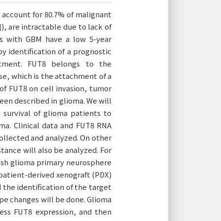
as account for 80.7% of malignant
, are intractable due to lack of
ts with GBM have a low 5-year
by identification of a prognostic
eatment. FUT8 belongs to the
ose, which is the attachment of a
 of FUT8 on cell invasion, tumor
en described in glioma. We will
 survival of glioma patients to
oma. Clinical data and FUT8 RNA
collected and analyzed. On other
tance will also be analyzed. For
lish glioma primary neurosphere
l patient-derived xenograft (PDX)
he identification of the target
e changes will be done. Glioma
ess FUT8 expression, and then