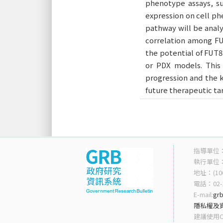
phenotype assays, suc
expression on cell ph
pathway will be analy
correlation among FU
the potential of FUT8
or PDX models. This 
progression and the k
future therapeutic ta
指導單位
執行單位
地址：(10
電話：02-2
E-mail:
grb
隱私權及
建議使用Ch