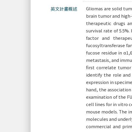
Gliomas are solid tumo
英文計畫概述
brain tumor and high-
therapeutic drugs a
survival rate of 5.5%.
factor and therape
fucosyltransferase fam
fucose residue in α1,
metastasis, and immun
first correlate tumor
identify the role and
expression in specime
hand, the association
examination of the F
cell lines for in vitr
mouse models. The imp
molecules and underl
commercial and prim