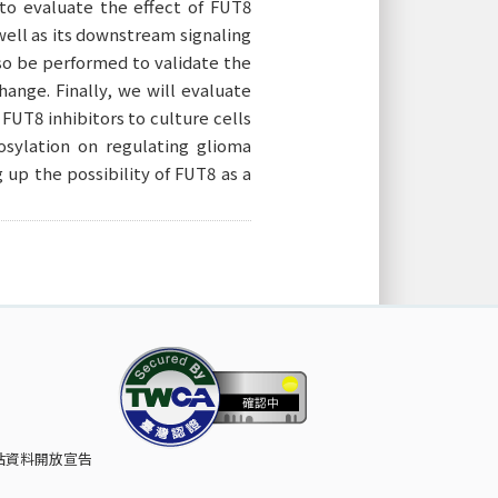
 to evaluate the effect of FUT8
well as its downstream signaling
so be performed to validate the
ange. Finally, we will evaluate
FUT8 inhibitors to culture cells
osylation on regulating glioma
 up the possibility of FUT8 as a
站資料開放宣告