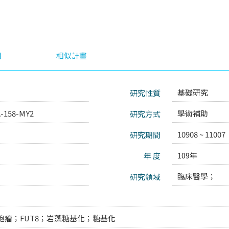
目
相似計畫
基礎研究
研究性質
A-158-MY2
學術補助
研究方式
10908 ~ 11007
研究期間
109年
年 度
臨床醫學；
研究領域
胞瘤；FUT8；岩藻糖基化；糖基化