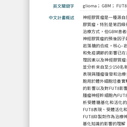
glioma； GBM； FUT8； 
英文關鍵字
神經膠質瘤是一種源自
中文計畫概述
膠質瘤，特別是第四級
治療方式，但GBM患者的5
神經膠質瘤的預後因子
岩藻糖的合成，核心-岩藻
和免疫調節的影響已在
理因素以及神經膠質瘤
並分析來自至少150名
表現與腫瘤復發和治療
胞用於體外細胞培養實驗
的影響以及對FUT8
腫瘤神經幹細胞內FU
析受體糖基化和活化
FUT8表現、受體活化
FUT8抑製劑作為治
基化知識的影響的理解