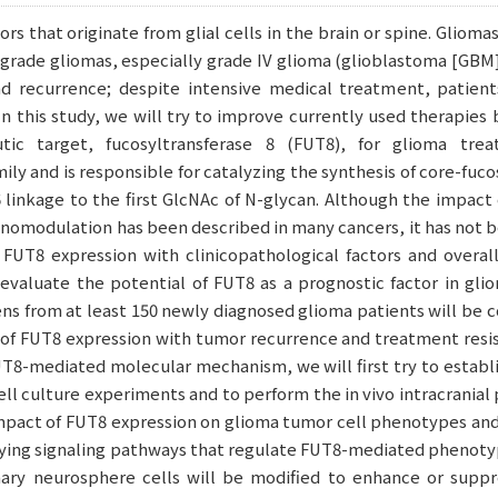
rs that originate from glial cells in the brain or spine. Gliom
grade gliomas, especially grade IV glioma (glioblastoma [GBM])
nd recurrence; despite intensive medical treatment, patien
 In this study, we will try to improve currently used therapies 
utic target, fucosyltransferase 8 (FUT8), for glioma tr
ily and is responsible for catalyzing the synthesis of core-fuc
6 linkage to the first GlcNAc of N-glycan. Although the impact
omodulation has been described in many cancers, it has not be
 FUT8 expression with clinicopathological factors and overall
 evaluate the potential of FUT8 as a prognostic factor in gli
ns from at least 150 newly diagnosed glioma patients will be 
 of FUT8 expression with tumor recurrence and treatment resis
UT8-mediated molecular mechanism, we will first try to estab
o cell culture experiments and to perform the in vivo intracrania
act of FUT8 expression on glioma tumor cell phenotypes and t
ying signaling pathways that regulate FUT8-mediated phenotyp
ary neurosphere cells will be modified to enhance or suppr