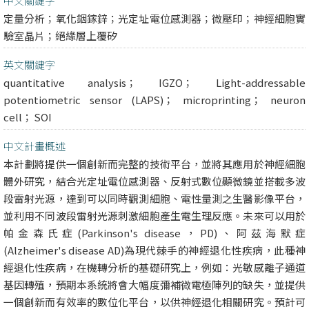
中文關鍵字
定量分析；氧化銦鎵鋅；光定址電位感測器；微壓印；神經細胞實
驗室晶片；絕緣層上覆矽
英文關鍵字
quantitative analysis； IGZO； Light-addressable
potentiometric sensor (LAPS)； microprinting； neuron
cell； SOI
中文計畫概述
本計劃將提供一個創新而完整的技術平台，並將其應用於神經細胞
體外研究，結合光定址電位感測器、反射式數位顯微鏡並搭載多波
段雷射光源，達到可以同時觀測細胞、電性量測之生醫影像平台，
並利用不同波段雷射光源刺激細胞產生電生理反應。未來可以用於
帕金森氏症(Parkinson's disease，PD)、阿茲海默症
(Alzheimer's disease AD)為現代棘手的神經退化性疾病，此種神
經退化性疾病，在機轉分析的基礎研究上，例如：光敏感離子通道
基因轉殖，預期本系統將會大幅度彌補微電極陣列的缺失，並提供
一個創新而有效率的數位化平台，以供神經退化相關研究。預計可