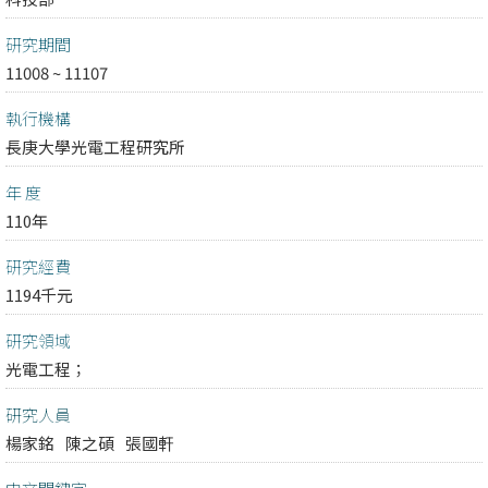
研究期間
11008 ~ 11107
執行機構
長庚大學光電工程研究所
年 度
110年
研究經費
1194千元
研究領域
光電工程；
研究人員
楊家銘
陳之碩
張國軒