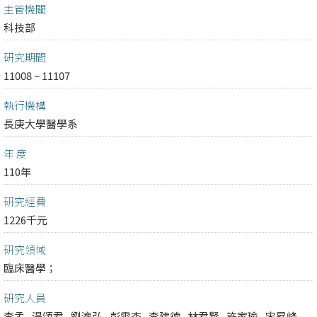
主管機關
科技部
研究期間
11008 ~ 11107
執行機構
長庚大學醫學系
年 度
110年
研究經費
1226千元
研究領域
臨床醫學；
研究人員
李孟
湯頌君
劉濟弘
彭雲杏
李建德
林君賢
許家瑜
宋昇峰