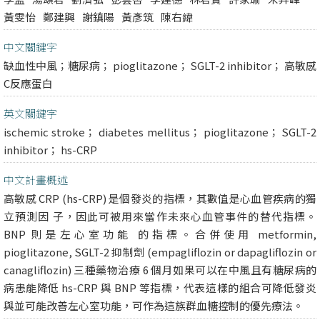
黃雯怡
鄭建興
謝鎮陽
黃彥筑
陳右緯
中文關鍵字
缺血性中風；糖尿病； pioglitazone； SGLT-2 inhibitor； 高敏感
C反應蛋白
英文關鍵字
ischemic stroke； diabetes mellitus； pioglitazone； SGLT-2
inhibitor； hs-CRP
中文計畫概述
高敏感 CRP (hs-CRP) 是個發炎的指標，其數值是心血管疾病的獨
立預測因 子，因此可被用來當作未來心血管事件的替代指標。
BNP 則是左心室功能 的指標。合併使用 metformin,
pioglitazone, SGLT-2 抑制劑 (empagliflozin or dapagliflozin or
canagliflozin) 三種藥物治療 6 個月如果可以在中風且有糖尿病的
病患能降低 hs-CRP 與 BNP 等指標，代表這樣的組合可降低發炎
與並可能改善左心室功能，可作為這族群血糖控制的優先療法。