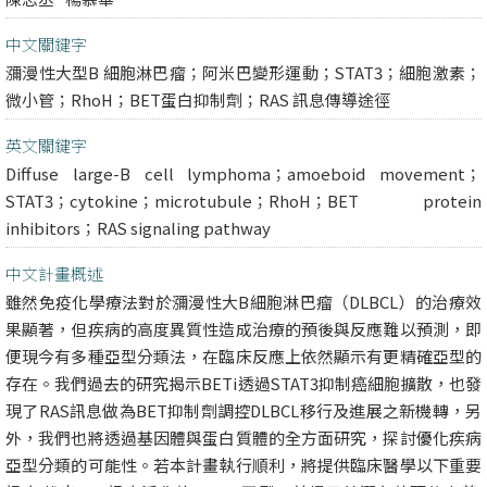
中文關鍵字
瀰漫性大型B 細胞淋巴瘤；阿米巴變形運動；STAT3；細胞激素；
微小管；RhoH；BET蛋白抑制劑；RAS 訊息傳導途徑
英文關鍵字
Diffuse large-B cell lymphoma；amoeboid movement；
STAT3；cytokine；microtubule；RhoH；BET protein
inhibitors；RAS signaling pathway
中文計畫概述
雖然免疫化學療法對於瀰漫性大B細胞淋巴瘤（DLBCL）的治療效
果顯著，但疾病的高度異質性造成治療的預後與反應難以預測，即
便現今有多種亞型分類法，在臨床反應上依然顯示有更精確亞型的
存在。我們過去的研究揭示BETi透過STAT3抑制癌細胞擴散，也發
現了RAS訊息做為BET抑制劑調控DLBCL移行及進展之新機轉，另
外，我們也將透過基因體與蛋白質體的全方面研究，探討優化疾病
亞型分類的可能性。若本計畫執行順利，將提供臨床醫學以下重要