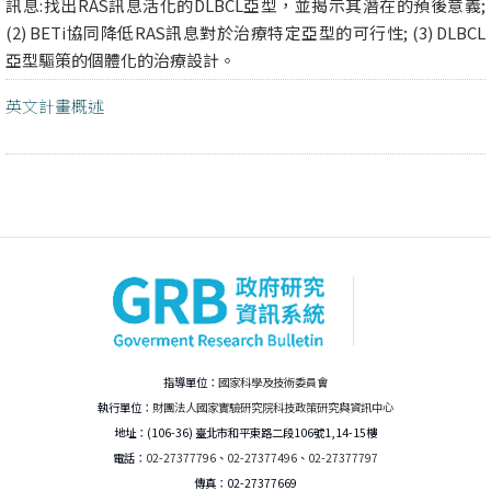
訊息:找出RAS訊息活化的DLBCL亞型，並揭示其潛在的預後意義;
(2) BETi協同降低RAS訊息對於治療特定亞型的可行性; (3) DLBCL
亞型驅策的個體化的治療設計。
英文計畫概述
指導單位：
國家科學及技術委員會
執行單位：
財團法人國家實驗研究院科技政策研究與資訊中心
地址：(106-36) 臺北市和平東路二段106號1,14-15樓
電話：
02-27377796
、
02-27377496
、
02-27377797
傳真：02-27377669