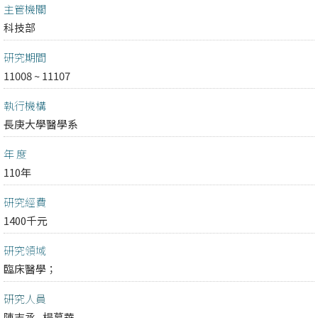
主管機關
科技部
研究期間
11008 ~ 11107
執行機構
長庚大學醫學系
年 度
110年
研究經費
1400千元
研究領域
臨床醫學；
研究人員
陳志丞
楊慕華