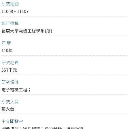
研究期間
11008 ~ 11107
執行機構
長庚大學電機工程學系(所)
年 度
110年
研究經費
557千元
研究領域
電子電機工程；
研究人員
張永華
中文關鍵字
圖像描述；物件辨識；色彩分析；邊緣計算