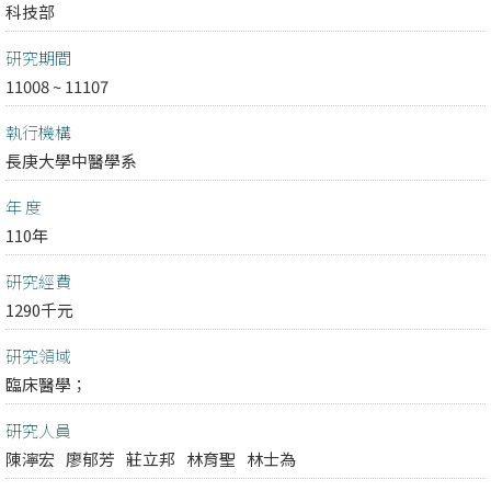
科技部
研究期間
11008 ~ 11107
執行機構
長庚大學中醫學系
年 度
110年
研究經費
1290千元
研究領域
臨床醫學；
研究人員
陳濘宏
廖郁芳
莊立邦
林育聖
林士為