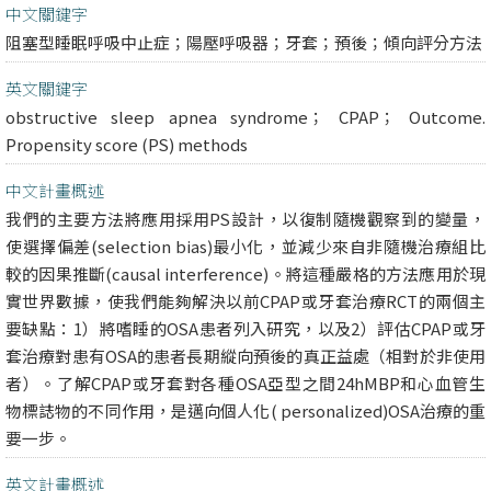
中文關鍵字
阻塞型睡眠呼吸中止症；陽壓呼吸器；牙套；預後；傾向評分方法
英文關鍵字
obstructive sleep apnea syndrome； CPAP； Outcome.
Propensity score (PS) methods
中文計畫概述
我們的主要方法將應用採用PS設計，以復制隨機觀察到的變量，
使選擇偏差(selection bias)最小化，並減少來自非隨機治療組比
較的因果推斷(causal interference)。將這種嚴格的方法應用於現
實世界數據，使我們能夠解決以前CPAP或牙套治療RCT的兩個主
要缺點：1）將嗜睡的OSA患者列入研究，以及2）評估CPAP或牙
套治療對患有OSA的患者長期縱向預後的真正益處（相對於非使用
者）。了解CPAP或牙套對各種OSA亞型之間24hMBP和心血管生
物標誌物的不同作用，是邁向個人化( personalized)OSA治療的重
要一步。
英文計畫概述