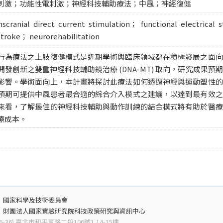
刺激；功能性電刺激；神經科技輔助療法；中風；神經復健
scranial direct current stimulation； functional electrical
stroke； neurorehabilitation
行為療法之上肢復健模式是近期學術與臨床領域都在積極發展之面向
發創新之雙重神經科技輔助鏡治療 (DNA-MT) 取向，研究成果
影響。學術面向上，本計畫將探討此療法如何透過神經與運動塑性的
預期可提供中風患者最合適的綜合介入模式之建議，以達到最有效之
來看，了解最佳的神經科技輔助與動作訓練的結合模式將有助於醫療
療成本。
：
國家科學及技術委員會
：
財團法人國家實驗研究院科技政策研究與資訊中心
6-36) 臺北市和平東路二段106號1,14-15樓