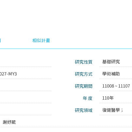
目
相似計畫
基礎研究
研究性質
027-MY3
學術補助
研究方式
11008 ~ 11107
研究期間
110年
年 度
復健醫學；
研究領域
謝妤葳