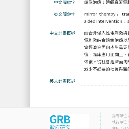
鏡像治療；跨顱直流電
中文關鍵字
mirror therapy； tran
英文關鍵字
aided intervention； 
結合非侵入性電刺激與
中文計畫概述
電刺激結合鏡像治療以開
會經濟等面向產生重要
復。臨床應用面向上，
恢復。從社會經濟面向
減少不必要的社會與醫
英文計畫概述
指導單位
執行單位
地址：(10