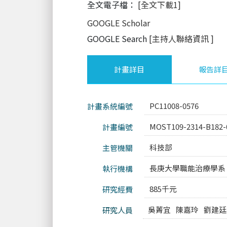
全文電子檔：
[全文下載1]
GOOGLE Scholar
GOOGLE Search
[主持人聯絡資訊
]
計畫詳目
報告詳
PC11008-0576
計畫系統編號
MOST109-2314-B182-
計畫編號
科技部
主管機關
長庚大學職能治療學系
執行機構
885千元
研究經費
吳菁宜
陳嘉玲
劉建廷
研究人員