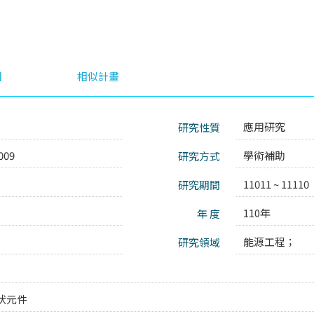
目
相似計畫
應用研究
研究性質
009
學術補助
研究方式
11011 ~ 11110
研究期間
110年
年 度
能源工程；
研究領域
伏元件