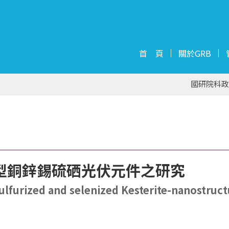
首 頁
關於GRB
國研院科政
型銅鋅錫硫硒光伏元件之研究
ulfurized and selenized Kesterite-nanostruct