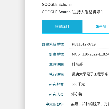
GOOGLE Scholar
GOOGLE Search
[主持人聯絡資訊
]
計畫詳目
報告詳
PB11012-0719
計畫系統編號
MOST110-2622-E182-
計畫編號
科技部
主管機關
長庚大學電子工程學系
執行機構
560千元
研究經費
郭守義
研究人員
無鎘；銅鋅錫硫硒；光
中文關鍵字