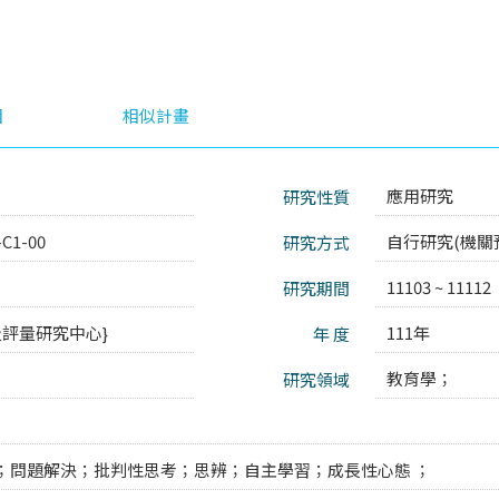
目
相似計畫
應用研究
研究性質
-C1-00
自行研究(機關
研究方式
11103 ~ 11112
研究期間
及評量研究中心}
111年
年 度
教育學；
研究領域
；問題解決；批判性思考；思辨；自主學習；成長性心態 ；