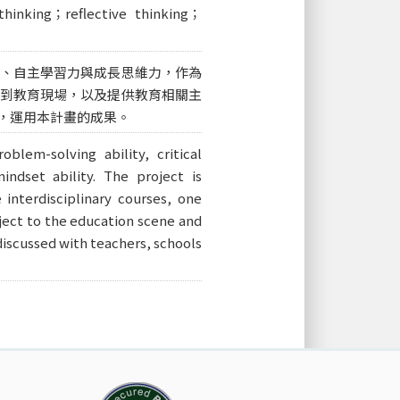
thinking；reflective thinking；
、自主學習力與成長思維力，作為
到教育現場，以及提供教育相關主
，運用本計畫的成果。
oblem-solving ability, critical
mindset ability. The project is
interdisciplinary courses, one
ject to the education scene and
discussed with teachers, schools