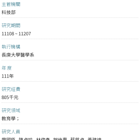
主管機關
科技部
研究期間
11108 ~ 11207
執行機構
長庚大學醫學系
年 度
111年
研究經費
805千元
研究領域
教育學；
研究人員
廖國臣
陳貞吟
林俊彥
賀倫惠
蔡慈貞
黃建達