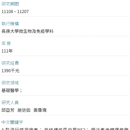
研究期間
11108 ~ 11207
執行機構
長庚大學微生物及免疫學科
年 度
111年
研究經費
1390千元
研究領域
基礎醫學；
研究人員
邱亞芳
施信如
黃瓊瑰
中文關鍵字
A 型流行感冒病毒； 非結構性蛋白質NS2； 類泛素後轉譯修飾