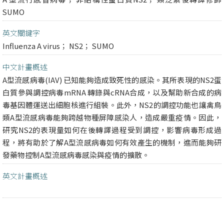
SUMO
英文關鍵字
Influenza A virus； NS2； SUMO
中文計畫概述
A型流感病毒(IAV) 已知能夠造成致死性的感染。其所表現的NS2蛋
白質參與調控病毒mRNA 轉錄與cRNA合成，以及幫助新合成的病
毒基因體運送出細胞核進行組裝。此外，NS2的調控功能也讓禽鳥
類A型流感病毒能夠跨越物種屏障感染人，造成嚴重疫情。因此，
研究NS2的表現量如何在後轉譯過程受到調控，影響病毒形成過
程，將有助於了解A型流感病毒如何有效產生的機制，進而能夠研
發藥物控制A型流感病毒感染與疫情的擴散。
英文計畫概述