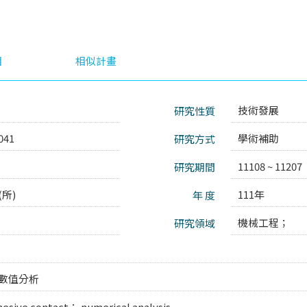
目
相似計畫
技術發展
研究性質
041
學術補助
研究方式
11108 ~ 11207
研究期間
所)
111年
年 度
機械工程；
研究領域
 數值分析
hesive contact； numerical analysis