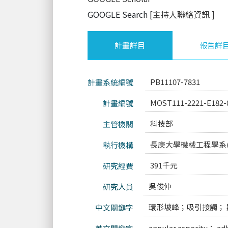
GOOGLE Search
[主持人聯絡資訊
]
計畫詳目
報告詳
PB11107-7831
計畫系統編號
MOST111-2221-E182-
計畫編號
科技部
主管機關
長庚大學機械工程學系(
執行機構
391千元
研究經費
吳俊仲
研究人員
環形坡峰；吸引接觸；
中文關鍵字
annular asperity； ad