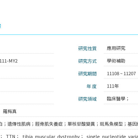
畫
應用研究
研究性質
111-MY2
學術補助
研究方式
11108 ~ 11207
研究期間
111年
年 度
臨床醫學；
研究領域
羅梅真
白；遺傳性肌病；脛骨肌失養症；單核苷酸變異；斑馬魚模型；基因
in； TTN； tibia muscular dystrophy； single nucleotide va