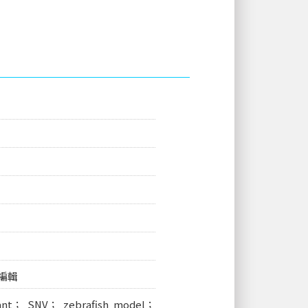
編輯
riant； SNV； zebrafish model；