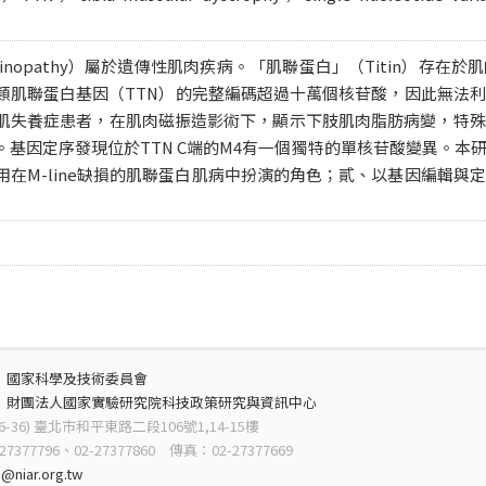
tinopathy）屬於遺傳性肌肉疾病。「肌聯蛋白」（Titin）存
類肌聯蛋白基因（TTN）的完整編碼超過十萬個核苷酸，因此無法
肌失養症患者，在肌肉磁振造影術下，顯示下肢肌肉脂肪病變，特殊
。基因定序發現位於TTN C端的M4有一個獨特的單核苷酸變異。本
用在M-line缺損的肌聯蛋白肌病中扮演的角色；貳、以基因編輯與
：
國家科學及技術委員會
：
財團法人國家實驗研究院科技政策研究與資訊中心
6-36) 臺北市和平東路二段106號1,14-15樓
7377796、02-27377860 傳真：02-27377669
@niar.org.tw