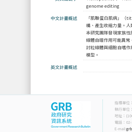
genome editing
「肌聯蛋白肌病」（ti
中文計畫概述
構、產生收縮力量。人
本研究團隊發現家族性
線體自噬作用可能異常
討粒線體與細胞自嗜作
模型。
英文計畫概述
指導單位
執行單位
地址：(10
電話：02-2
E-mail:
grb