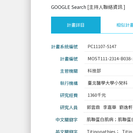
GOOGLE Search
[主持人聯絡資訊
]
計畫詳目
相似計
PC11107-5147
計畫系統編號
MOST111-2314-B038-
計畫編號
科技部
主管機關
臺北醫學大學小兒科
執行機構
1360千元
研究經費
郭雲鼎
李嘉華
劉逸軒
研究人員
肌聯蛋白肌病；肌聯蛋
中文關鍵字
Titinopathies； Tit
英文關鍵字