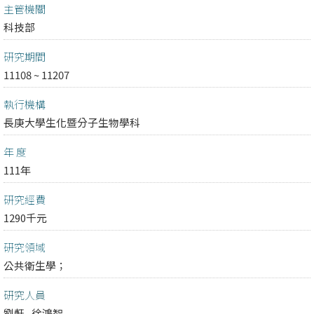
主管機關
科技部
研究期間
11108 ~ 11207
執行機構
長庚大學生化暨分子生物學科
年 度
111年
研究經費
1290千元
研究領域
公共衛生學；
研究人員
劉軒
徐鴻智