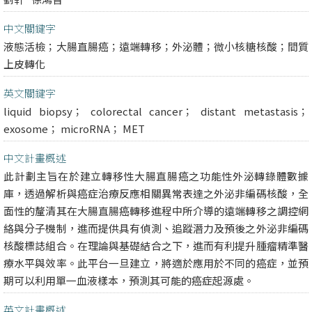
中文關鍵字
液態活檢；大腸直腸癌；遠端轉移；外泌體；微小核糖核酸；間質
上皮轉化
英文關鍵字
liquid biopsy； colorectal cancer； distant metastasis；
exosome； microRNA； MET
中文計畫概述
此計劃主旨在於建立轉移性大腸直腸癌之功能性外泌轉錄體數據
庫，透過解析與癌症治療反應相關異常表達之外泌非編碼核酸，全
面性的釐清其在大腸直腸癌轉移進程中所介導的遠端轉移之調控網
絡與分子機制，進而提供具有偵測、追蹤潛力及預後之外泌非編碼
核酸標誌組合。在理論與基礎結合之下，進而有利提升腫瘤精準醫
療水平與效率。此平台一旦建立，將適於應用於不同的癌症，並預
期可以利用單一血液樣本，預測其可能的癌症起源處。
英文計畫概述