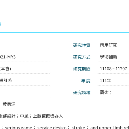
畫
應用研究
研究性質
021-MY3
學術補助
研究方式
本會)
11108 ~ 11207
研究期間
設計系
111年
年 度
藝術；
研究領域
黃美涓
服務設計；中風；上肢復健機器人
n； serious game； service design； stroke； and upper-limb reh