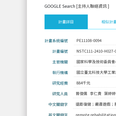
GOOGLE Search
[主持人聯絡資訊
]
計畫詳目
相似計
PE11108-0094
計畫系統編號
NSTC111-2410-H027-
計畫編號
國家科學及技術委員會(
主管機關
國立臺北科技大學工業
執行機構
884千元
研究經費
曾俊儒
李仁貴
葉婷婷
研究人員
遠距復健；嚴肅遊戲；
中文關鍵字
remote rehabilitatio
英文關鍵字