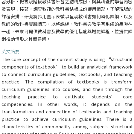
容分析，檢視現階段教科書所含之結構成份，與其涵蓋的學習內容
及表現；接著，調查教師的教科書結構成份使用情形，了解現場的
課程安排。研究將採用圖示表徵以呈現教科書如何轉化課綱，以及
教師的教科書實踐情形，以將課綱、教科書與教學有系統的串聯在
一起。未來可提供教科書及教學的優化措施與增能課程，並提供課
綱推動情形之具體建議。
英文摘要
The core concept of the current study is using “structural
components of textbook’ to build an analytical framework
to connect curriculum guidelines, textbooks, and teaching
practice. The compilation of textbooks is transform
curriculum guidelines into courses, and then through the
teaching practice to cultivate students’ core
competencies. In other words, it depends on the
transformation and connection of textbooks and teaching
practice to achieve curriculum guidelines. There is a
characteristics of commonality among subjects structural
components of textbooks. Each structural component has its