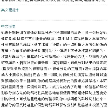
英文關鍵字
中文摘要
影像分割技術在影像處理與分析中扮演關鍵的角色：將一張原始影
像切割成 M 塊互不相重疊的群域；其中 M-1 塊我們稱之為擷取物
件或感興趣的群域，剩下那被「排擠」的一塊則稱之為該張影像的
背景。在眾多的影像分割演算法中，傳統上可分為植基於閘值的、
植基於群域的、植基於外型或輪廓的、或混雜的方法。然而過去的
研究顯示，若就計算的複雜度、運算時間、影像分割結果的穩定度
(指受到參數設定的影響程度)、影像分割的正確度 (通常指符合專
業人士要求的驗證) 而言，單一類別的影像分割演算法通常難以達
到預期的效果。醫學影像的處理與分析對此的要求尤其嚴格。本研
究計畫擬提出一個混雜演算法；該方法結合了利用一般值基於群域
影像分割方法的對稱特性與動態輪廓模塑具保留邊緣與防止過度分
割的特性，可快速且穩定的將醫學影像中感興趣的群域切割出來。
此部分的研究將著重於個別對稱群域影像分割和動態輪廓模塑的理