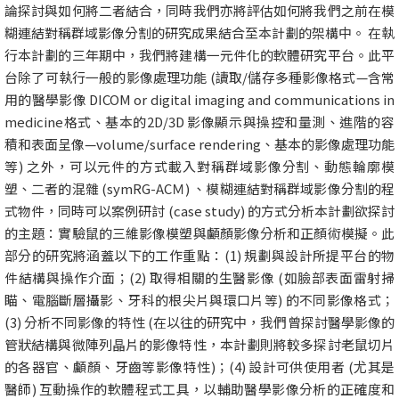
論探討與如何將二者結合，同時我們亦將評估如何將我們之前在模
糊連結對稱群域影像分割的研究成果結合至本計劃的架構中。 在執
行本計劃的三年期中，我們將建構一元件化的軟體研究平台。此平
台除了可執行一般的影像處理功能 (讀取/儲存多種影像格式—含常
用的醫學影像 DICOM or digital imaging and communications in
medicine格式、基本的2D/3D 影像顯示與操控和量測、進階的容
積和表面呈像—volume/surface rendering、基本的影像處理功能
等) 之外，可以元件的方式載入對稱群域影像分割、動態輪廓模
塑、二者的混雜 (symRG-ACＭ) 、模糊連結對稱群域影像分割的程
式物件，同時可以案例研討 (case study) 的方式分析本計劃欲探討
的主題：實驗鼠的三維影像模塑與顱顏影像分析和正顏術模擬。此
部分的研究將涵蓋以下的工作重點：(1) 規劃與設計所提平台的物
件結構與操作介面；(2) 取得相關的生醫影像 (如臉部表面雷射掃
瞄、電腦斷層攝影、牙科的根尖片與環口片等) 的不同影像格式；
(3) 分析不同影像的特性 (在以往的研究中，我們曾探討醫學影像的
管狀結構與微陣列晶片的影像特性，本計劃則將較多探討老鼠切片
的各器官、顱顏、牙齒等影像特性)；(4) 設計可供使用者 (尤其是
醫師) 互動操作的軟體程式工具，以輔助醫學影像分析的正確度和