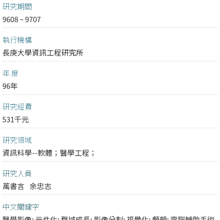
研究期間
9608 ~ 9707
執行機構
長庚大學資訊工程研究所
年 度
96年
研究經費
531千元
研究領域
資訊科學--軟體；
醫學工程；
研究人員
萬書言
余忠志
中文關鍵字
醫學影像; 元件化; 群域成長; 影像分割; 視覺化; 顱顏; 電腦輔助手術