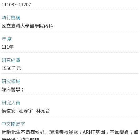
11108 ~ 11207
執行機構
國立臺灣大學醫學院內科
年 度
111年
研究經費
1550千元
研究領域
臨床醫學；
研究人員
侯信安
莊淳宇
林亮音
中文關鍵字
骨髓化生不良症候群；環境毒物暴露；ARNT基因；基因變異；臨
床預後；致病機轉