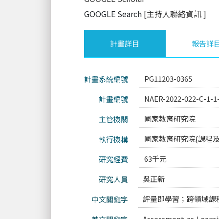
GOOGLE Search
[主持人聯絡資訊
]
計畫詳目
報告詳
PG11203-0365
計畫系統編號
NAER-2022-022-C-1-1
計畫編號
國家教育研究院
主管機關
國家教育研究院{課程
執行機構
63千元
研究經費
吳正新
研究人員
評量即學習；跨領域課
中文關鍵字
Assessment as Learn