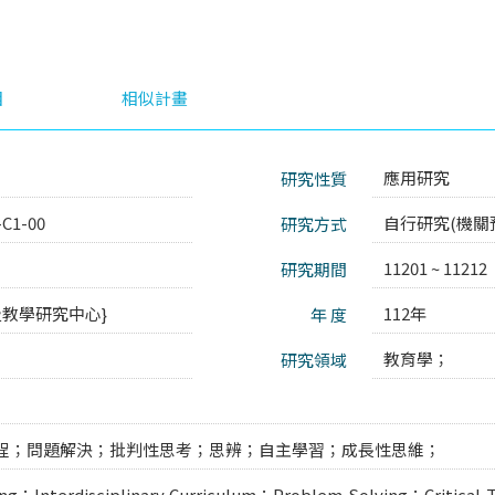
目
相似計畫
應用研究
研究性質
-C1-00
自行研究(機關
研究方式
11201 ~ 11212
研究期間
及教學研究中心}
112年
年 度
教育學；
研究領域
程；問題解決；批判性思考；思辨；自主學習；成長性思維；
ing；Interdisciplinary Curriculum；Problem-Solving；Critical 