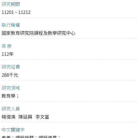
研究期間
11201 ~ 11212
執行機構
國家教育研究院課程及教學研究中心
年 度
112年
研究經費
288千元
研究領域
教育學；
研究人員
楊俊鴻
陳延興
李文富
中文關鍵字
素養；課程統整；課程連貫；