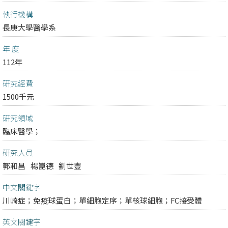
執行機構
長庚大學醫學系
年 度
112年
研究經費
1500千元
研究領域
臨床醫學；
研究人員
郭和昌
楊崑德
劉世豐
中文關鍵字
川崎症；免疫球蛋白；單細胞定序；單核球細胞；FC接受體
英文關鍵字