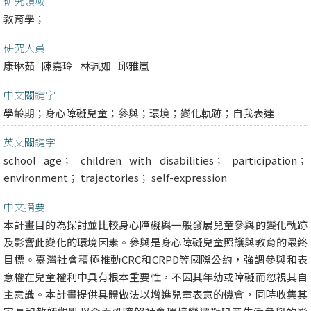
研究領域
教育學；
研究人員
康琳茹
陳嘉玲
林珮如
邱雅嵐
中文關鍵字
學齡期；身心障礙兒童；參與；環境；變化軌跡；自我表達
英文關鍵字
school age； children with disabilities； participation；
environment； trajectories； self-expression
中文摘要
本計畫目的為探討並比較身心障礙與一般發展兒童參與的變化軌跡
及影響此變化的環境因素。參與是身心障礙兒童照護與教育的最終
目標。臺灣社會積極推動CRC和CRPD等國際公約，強調參與和表
意權在兒童權利中具有根本重要性，不因其年幼或障礙而忽視其自
主意識。本計畫提供具體做法以增進兒童表意的機會，同時收集其