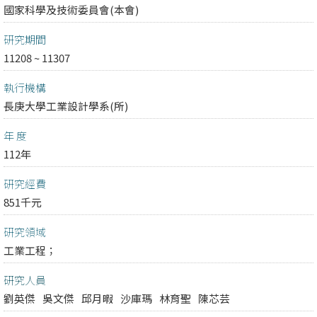
國家科學及技術委員會(本會)
研究期間
11208 ~ 11307
執行機構
長庚大學工業設計學系(所)
年 度
112年
研究經費
851千元
研究領域
工業工程；
研究人員
劉英傑
吳文傑
邱月暇
沙庫瑪
林育聖
陳芯芸