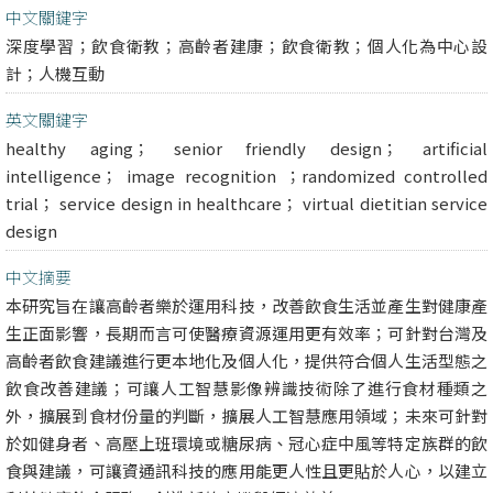
中文關鍵字
深度學習；飲食衛教；高齡者建康；飲食衛教；個人化為中心設
計；人機互動
英文關鍵字
healthy aging； senior friendly design； artificial
intelligence； image recognition ；randomized controlled
trial； service design in healthcare； virtual dietitian service
design
中文摘要
本研究旨在讓高齡者樂於運用科技，改善飲食生活並產生對健康產
生正面影響，長期而言可使醫療資源運用更有效率；可針對台灣及
高齡者飲食建議進行更本地化及個人化，提供符合個人生活型態之
飲食改善建議；可讓人工智慧影像辨識技術除了進行食材種類之
外，擴展到食材份量的判斷，擴展人工智慧應用領域；未來可針對
於如健身者、高壓上班環境或糖尿病、冠心症中風等特定族群的飲
食與建議，可讓資通訊科技的應用能更人性且更貼於人心，以建立