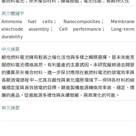
氨燃料電池；奈米複合材料；膜電極組；電池性能；長期持久性
英文關鍵字
Ammonia fuel cells； Nanocomposites； Membrane
electrode assembly； Cell performance； Long-term
durability
中文摘要
鹼性燃料電池擁有較高之催化活性與多樣之觸媒選擇，是未來能克
服燃料電池價格高昂、有利量產的主要誘因。本研究擬將過去開發
的優異奈米複合材料、進一步探討應用在氨燃料電池的放電效率與
長期放電過程中—尤其在鹼性與氧化還原環境下—保持各材料的結
構穩定度與高效放電的目標。期能製備能源轉換效率高、穩定、價
廉的產品，促進能源多樣性與永續發展、與商業化的可能。
英文摘要