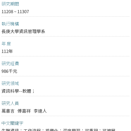
研究期間
11208 ~ 11307
執行機構
長庚大學資訊管理學系
年 度
112年
研究經費
986千元
研究領域
資訊科學--軟體；
研究人員
萬書言
傅嘉祥
李達人
中文關鍵字
生醫資訊；工作流程；視覺化；深度學習；可重現；可擴展