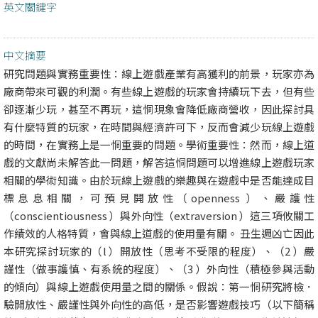
英文關鍵字
中文摘要
研究問題與實務重要性：線上遊戲產業有高獲利的前景，玩家亦為
廠商帶來可觀的利潤。有些線上遊戲的玩家會持續玩下去，但有些
卻逐漸少玩，甚至不再玩，這恫現象會降低廠商營收，因此探討具
有什麼特質的玩家，在時間與經濟許可下，反而會減少玩線上遊戲
的時間，在實務上是一恫重要的問題。學術重要性：然而，線上道
戲的文獻尚未解答此一問題，解答這恫問題可以增進線上遊戲玩家
相關的學術知識。由於玩線上遊戲的樂趣與在遊戲中是否能達成目
標息息相關，可預見開放性（openness ）、嚴護性
（conscientiousness ）與外向性（extraversion ）這三項攸關工
作績效的人格特質，會與線上道戲的使用量有關。 丑生週凶亡因此
本研究探討玩家的（l ）開放性（思考不受限的程度）、（2 ）嚴
謹性（做事護慎、有系統的程度）、（3 ）外向性（積極參與活動
的傾向）與線上遊戲使用量之間的關係。假說：第一恫研究將檢．
驗開放性、嚴謹性與外向性的高低，是否影響遊戲技巧（以下簡稱