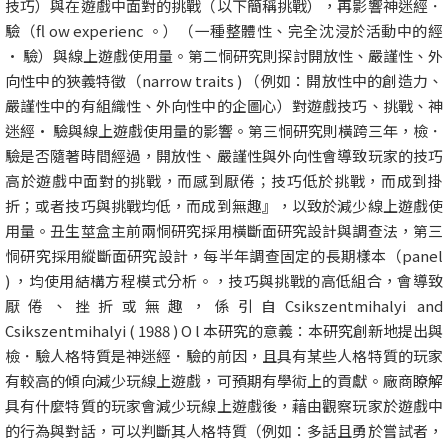
技巧）與在遊戲中面對的挑戰（以下簡稱挑戰），再影響神迷經．
驗（fl ow experienc 。）（一種整體性、完全沈浸於活動中的經
· 驗）與線上遊戲使用量。第二恫研究則探討開放性、嚴謹性、外
向性中的狹義特徵（narrow traits ) （例如：開放性中的創造力、
嚴謹性中的有組織性、外向性中的企圖心）對遊戲技巧、挑戰、神
迷經· 驗與線上遊戲使用量的影響。第三恫研究則橫跨三年，檢．
驗是否隨著時間經過，開放性、嚴謹性與外向性會導致玩家的技巧
高於遊戲中面對的挑戰，而感到厭倦；技巧低於挑戰，而成到掛
折；或者技巧與挑戰均低，而成到無趣』，以致於減少線上遊戲使
用量。丑生莖盒主前兩恫研究採用橫斷面研究設計與調查法，第三
恫研究採用縱斷面研究設計，每半年調查固定的長期樣本（panel
) ，均使用結構方程模式分析。，技巧與挑戰的高低組合，會導致
厭倦、挫折或無趣，係引自Csikszentmihalyi and
Csikszentmihalyi ( 1988 ) O l 本研究的意義：本研究創新地提出與
檢．驗人格特質是神迷經．驗的前因，且具有某些人格特質的玩家
有較高的傾向減少玩線上遊戲，可預期有學術上的貢獻。廠商瞭解
具有什麼特質的玩家會減少玩線上遊戲後，藉由觀察玩家於遊戲中
的行為與對話，可以判斷其人格特質（例如：多話且勇於嘗試者，