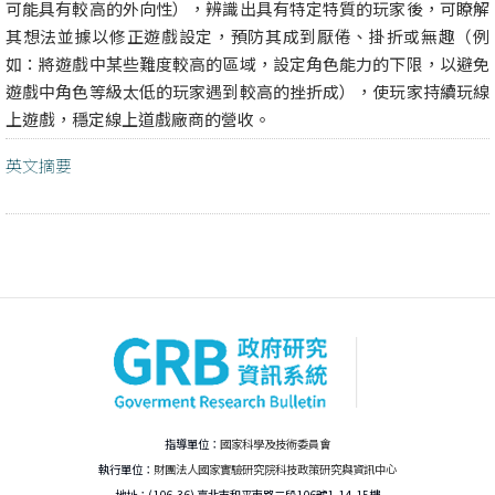
可能具有較高的外向性），辨識出具有特定特質的玩家後，可瞭解
其想法並據以修正遊戲設定，預防其成到厭倦、掛折或無趣（例
如：將遊戲中某些難度較高的區域，設定角色能力的下限，以避免
遊戲中角色等級太低的玩家遇到較高的挫折成），使玩家持續玩線
上遊戲，穩定線上道戲廠商的營收。
英文摘要
指導單位：
國家科學及技術委員會
執行單位：
財團法人國家實驗研究院科技政策研究與資訊中心
地址：(106-36) 臺北市和平東路二段106號1,14-15樓