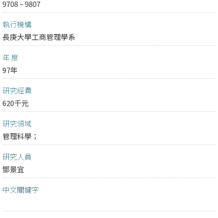
9708 ~ 9807
執行機構
長庚大學工商管理學系
年 度
97年
研究經費
620千元
研究領域
管理科學；
研究人員
鄧景宜
中文關鍵字