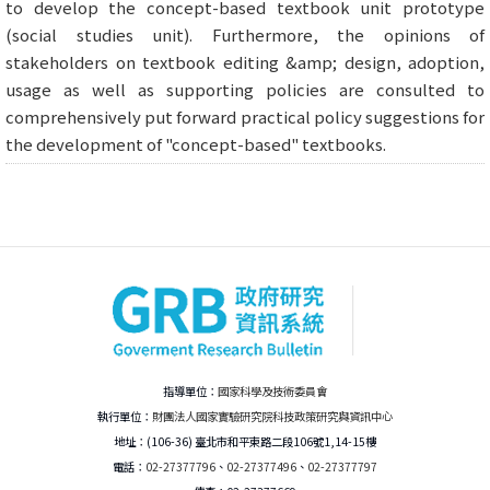
to develop the concept-based textbook unit prototype
(social studies unit). Furthermore, the opinions of
stakeholders on textbook editing &amp; design, adoption,
usage as well as supporting policies are consulted to
comprehensively put forward practical policy suggestions for
the development of "concept-based" textbooks.
指導單位：
國家科學及技術委員會
執行單位：
財團法人國家實驗研究院科技政策研究與資訊中心
地址：(106-36) 臺北市和平東路二段106號1,14-15樓
電話：
02-27377796
、
02-27377496
、
02-27377797