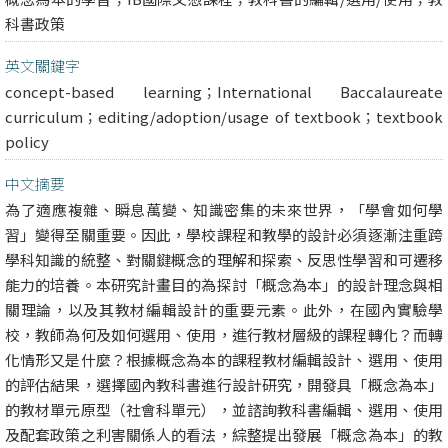
科書政策
英文關鍵字
concept-based learning；International Baccalaureate
curriculum；editing/adoption/usage of textbook；textbook
policy
中文摘要
為了適應複雜、瞬息萬變、知識密集的未來世界，「學會如何學
習」變得至關重要。因此，學校課程和教學的設計必須逐漸注重跨
學科知識的統整、對關鍵概念的理解和探索、反思性學習和可遷移
能力的培養。本研究計畫目的為探討「概念為本」的設計理念與相
關理論，以及其教材編輯設計的重要元素。此外，在國內實驗學
校，教師為何及如何選用、使用，進行教材層級的課程轉化？而轉
化情形又是什麼？根據概念為本的課程教材編輯設計、選用、使用
的評估結果，選擇國內教科書進行設計研究，開發具「概念為本」
的教材單元原型（社會科單元），並諮詢教科書編輯、選用、使用
及配套政策之利害關係人的看法，綜整提出發展「概念為本」的教