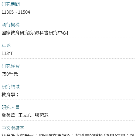
研究期間
11305 ~ 11504
執行機構
國家教育研究院{教科書研究中心}
年 度
113年
研究經費
750千元
研究領域
教育學；
研究人員
詹美華
王立心
張菀芯
中文關鍵字
概念為本的學習；IB國際文憑課程；教科書的編輯/選用/使用；教